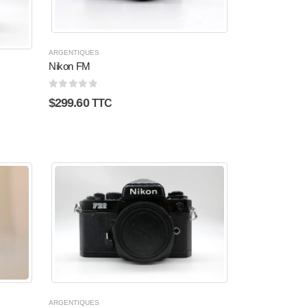
ARGENTIQUES
Nikon FM
0
sur 5
$
299.60
TTC
ARGENTIQUES