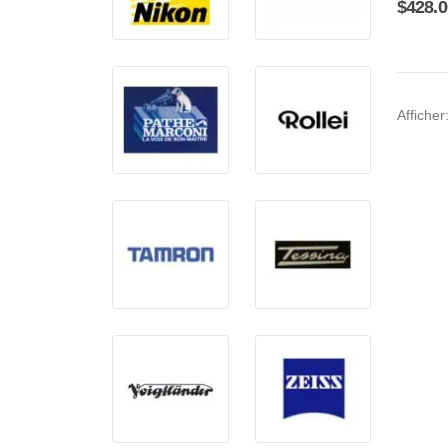
$
428.0
Afficher