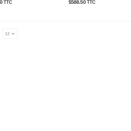
0
$
588.50
TTC
TTC
: