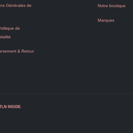
ons Générales de
Notre boutique
Marques
litique de
tialité
rsement & Retour
TLN
INSIDE
.