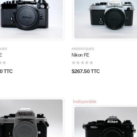
QUES
ARGENTIQUES
E
Nikon FE
5
0
sur 5
0
$
267.50
TTC
TTC
Indisponible