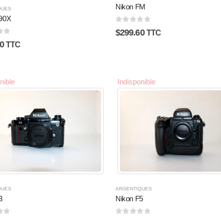
Nikon FM
QUES
F90X
0
sur 5
$
299.60
TTC
5
0
TTC
nible
Indisponible
QUES
ARGENTIQUES
3
Nikon F5
5
0
sur 5