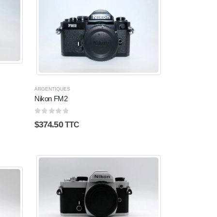
ARGENTIQUES
Nikon FM2
0
sur 5
$
374.50
TTC