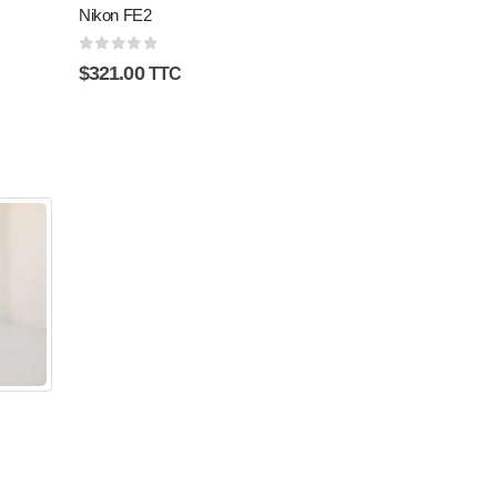
Nikon FE2
0
sur 5
$
321.00
TTC