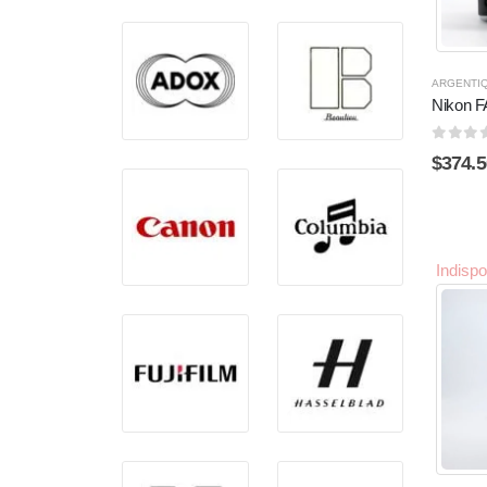
ARGENTI
Nikon F
0
sur 
$
374.5
Indispo