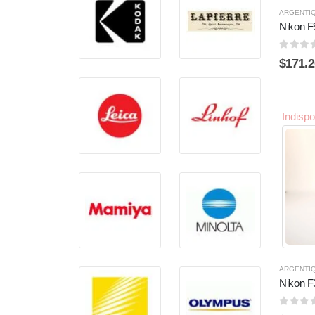
ARGENTI
Nikon 
0
sur 
$
171.2
Indispo
ARGENTI
Nikon F
0
sur 