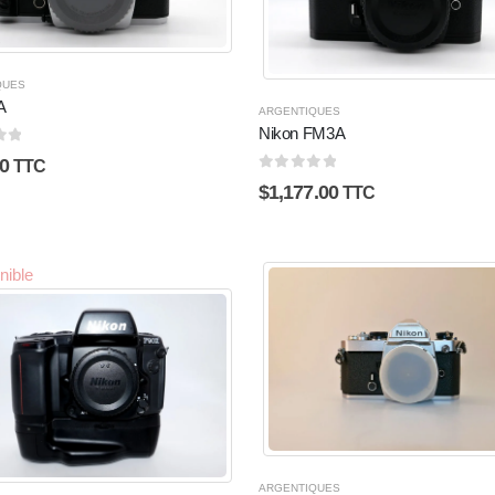
QUES
A
ARGENTIQUES
Nikon FM3A
5
0
TTC
0
sur 5
$
1,177.00
TTC
nible
ARGENTIQUES