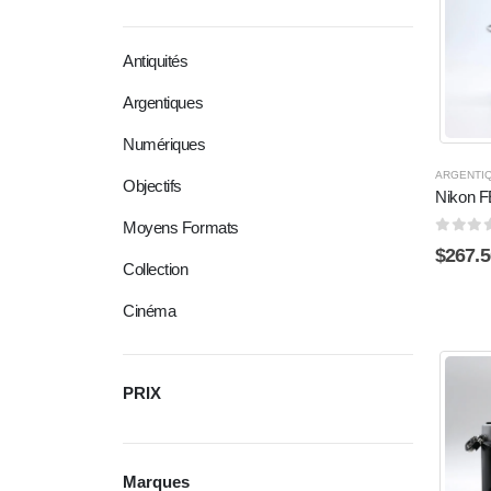
Antiquités
Argentiques
Numériques
ARGENTI
Objectifs
Nikon F
Moyens Formats
0
sur 
$
267.5
Collection
Cinéma
PRIX
Marques