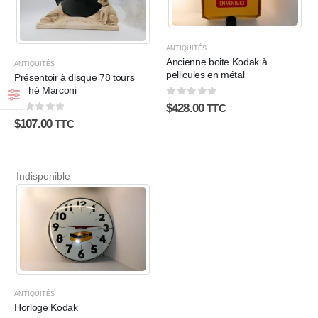
ANTIQUITÉS
Ancienne boite Kodak à
ANTIQUITÉS
pellicules en métal
Présentoir à disque 78 tours
Pathé Marconi
0
sur 5
$
428.00
TTC
0
sur 5
$
107.00
TTC
Indisponible
ANTIQUITÉS
Horloge Kodak