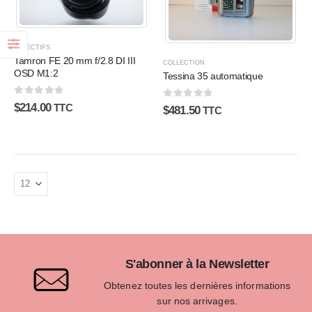
OBJECTIFS
Tamron FE 20 mm f/2.8 DI III
COLLECTION
OSD M1:2
Tessina 35 automatique
0
sur 5
0
sur 5
$
214.00
TTC
$
481.50
TTC
S'abonner à la Newsletter
Obtenez toutes les dernières informations
sur nos arrivages.