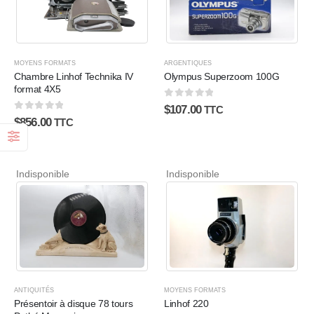
MOYENS FORMATS
ARGENTIQUES
Chambre Linhof Technika IV
Olympus Superzoom 100G
format 4X5
0
sur 5
$
107.00
TTC
0
sur 5
$
856.00
TTC
Indisponible
Indisponible
ANTIQUITÉS
MOYENS FORMATS
Présentoir à disque 78 tours
Linhof 220