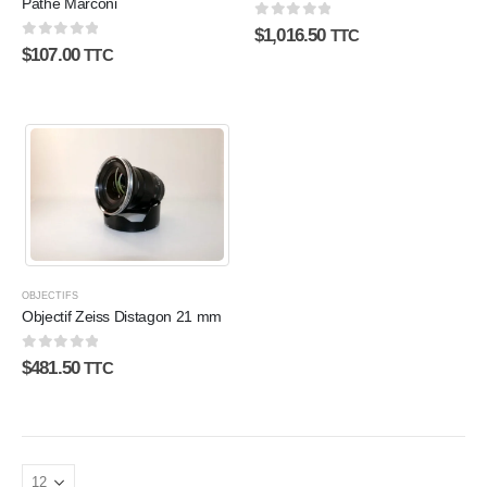
Pathé Marconi
0
sur 5
$
1,016.50
TTC
0
sur 5
$
107.00
TTC
OBJECTIFS
Objectif Zeiss Distagon 21 mm
0
sur 5
$
481.50
TTC