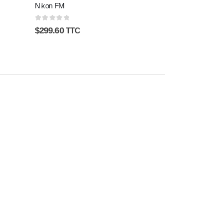
Nikon FM
0
sur 5
$
299.60
TTC