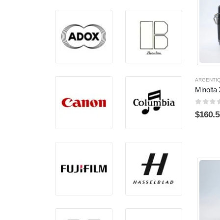
ARGENTI
Minolta
0
sur 
$
160.5