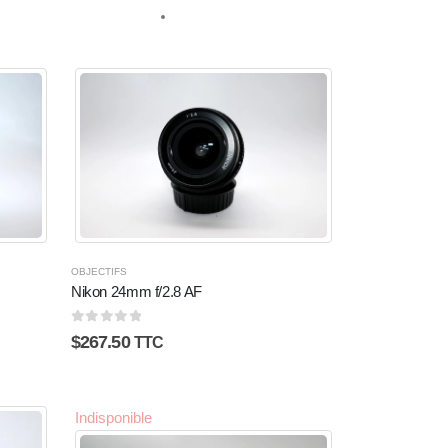
OBJECTIFS
Nikon 24mm f/2.8 AF
0
sur 5
$
267.50
TTC
Indisponible