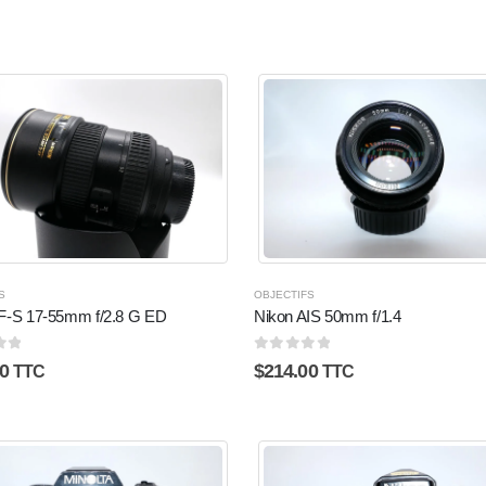
S
OBJECTIFS
F-S 17-55mm f/2.8 G ED
Nikon AIS 50mm f/1.4
5
0
sur 5
0
$
214.00
TTC
TTC