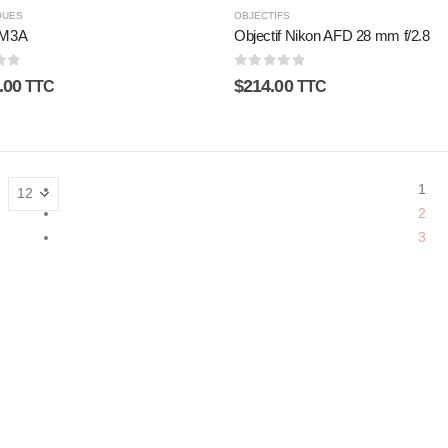
QUES
OBJECTIFS
FM3A
Objectif Nikon AFD 28 mm f/2.8
5
0
sur 5
.00
$
214.00
TTC
TTC
1
:
2
3