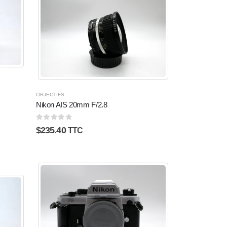
OBJECTIFS
Nikon AIS 20mm F/2.8
0
sur 5
$
235.40
TTC