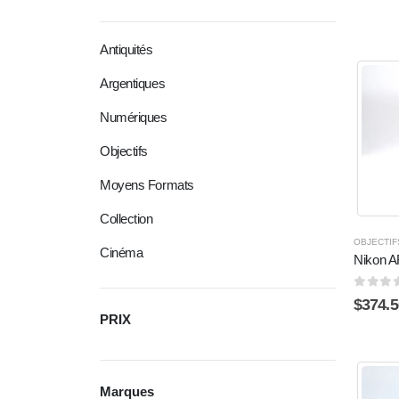
Antiquités
Argentiques
Numériques
Objectifs
Moyens Formats
Collection
OBJECTIF
Cinéma
Nikon A
0
sur 
$
374.5
PRIX
Marques