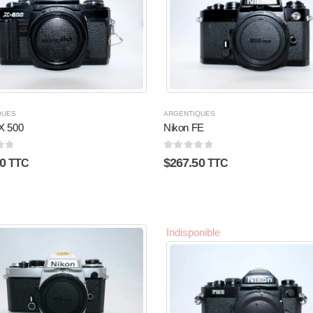
QUES
ARGENTIQUES
 X 500
Nikon FE
5
0
sur 5
0
$
267.50
TTC
TTC
Indisponible