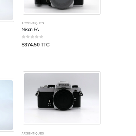
ARGENTIQUES
Nikon FA
0
sur 5
$
374.50
TTC
ARGENTIQUES