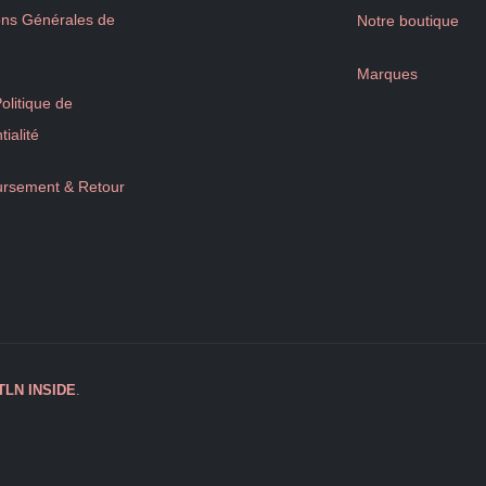
ons Générales de
Notre boutique
Marques
litique de
tialité
rsement & Retour
TLN
INSIDE
.