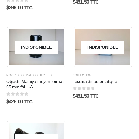
$
481.50
TTC
0
sur 5
$
299.60
TTC
INDISPONIBLE
INDISPONIBLE
MOYENS FORMATS
,
OBJECTIFS
COLLECTION
Objectif Mamiya moyen format
Tessina 35 automatique
65 mm f/4 L-A
0
sur 5
$
481.50
TTC
0
sur 5
$
428.00
TTC