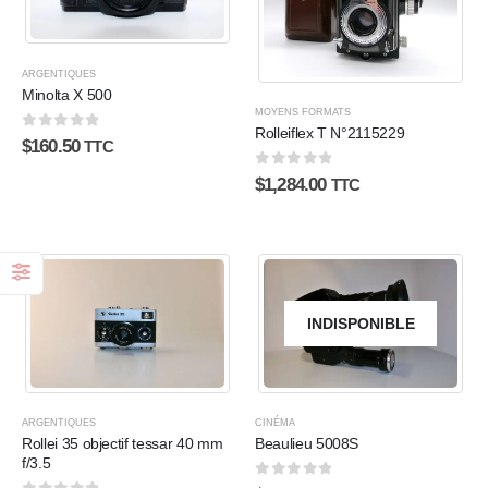
ARGENTIQUES
Minolta X 500
MOYENS FORMATS
Rolleiflex T N°2115229
0
sur 5
$
160.50
TTC
0
sur 5
$
1,284.00
TTC
INDISPONIBLE
ARGENTIQUES
CINÉMA
Rollei 35 objectif tessar 40 mm
Beaulieu 5008S
f/3.5
0
sur 5