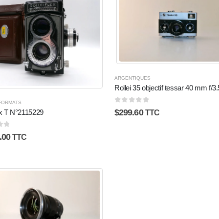
ARGENTIQUES
Rollei 35 objectif tessar 40 mm f/3.
FORMATS
0
sur 5
$
299.60
ex T N°2115229
TTC
5
.00
TTC