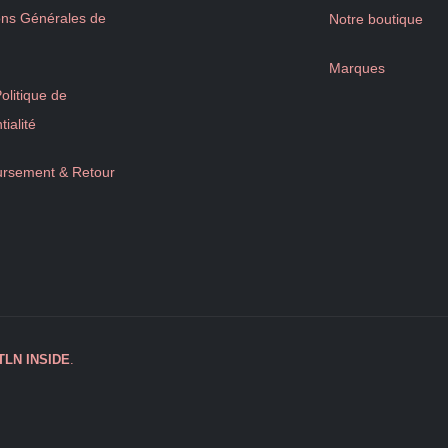
ons Générales de
Notre boutique
Marques
litique de
tialité
rsement & Retour
TLN
INSIDE
.