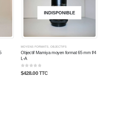
INDISPONIBLE
MOYENS FORMATS
,
OBJECTIFS
5
Objectif Mamiya moyen format 65 mm f/4
L-A
0
sur 5
$
428.00
TTC