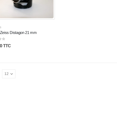
S
f Zeiss Distagon 21 mm
5
0
TTC
: