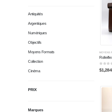
Antiquités
Argentiques
Numériques
Objectifs
Moyens Formats
MOYENS 
Rolleifl
Collection
0
sur 
$
1,284
Cinéma
PRIX
Marques