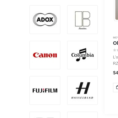
MO
O
0
s
L'
RZ
dét
$