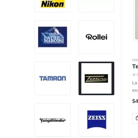
CO
T
0
s
La
ex
ph
$