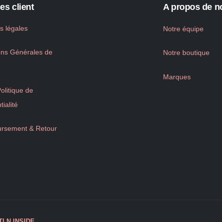
es client
A propos de n
s légales
Notre équipe
ons Générales de
Notre boutique
Marques
litique de
tialité
rsement & Retour
TLN
INSIDE
.