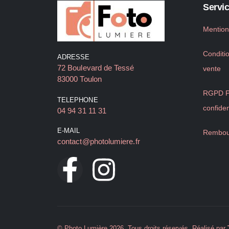
Servic
Mention
Conditi
ADRESSE
72 Boulevard de Tessé
vente
83000 Toulon
RGPD Po
TELEPHONE
confiden
04 94 31 11 31
E-MAIL
Rembou
contact@photolumiere.fr
© Photo Lumière 2026. Tous droits réservés. Réalisé par