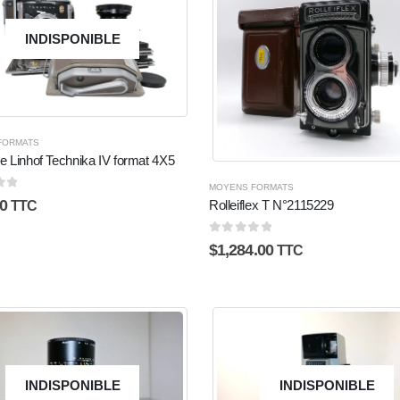
INDISPONIBLE
FORMATS
 Linhof Technika IV format 4X5
MOYENS FORMATS
5
0
Rolleiflex T N°2115229
TTC
0
sur 5
$
1,284.00
TTC
INDISPONIBLE
INDISPONIBLE