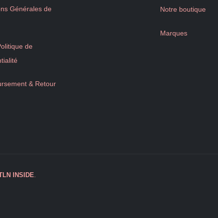
ons Générales de
Notre boutique
Marques
litique de
tialité
rsement & Retour
TLN
INSIDE
.