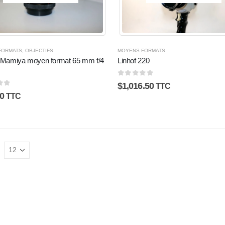
FORMATS
,
OBJECTIFS
MOYENS FORMATS
f Mamiya moyen format 65 mm f/4
Linhof 220
0
sur 5
$
1,016.50
TTC
5
0
TTC
: