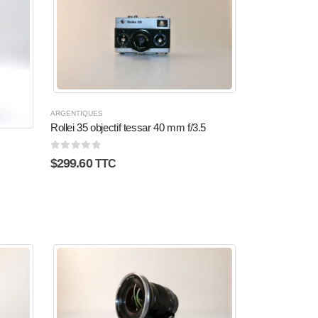
ARGENTIQUES
Rollei 35 objectif tessar 40 mm f/3.5
0
sur 5
$
299.60
TTC