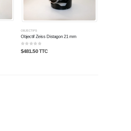
OBJECTIFS
Objectif Zeiss Distagon 21 mm
0
sur 5
$
481.50
TTC