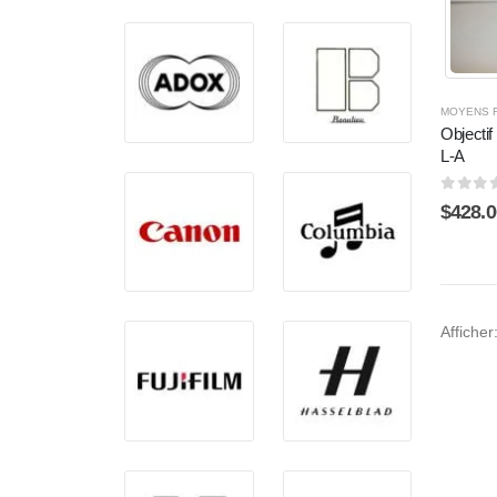
MOYENS 
Objecti
L-A
0
sur 
$
428.0
Afficher