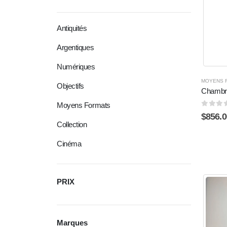
Antiquités
Argentiques
Numériques
MOYENS 
Objectifs
Chambre
Moyens Formats
0
sur 
$
856.0
Collection
Cinéma
PRIX
Marques