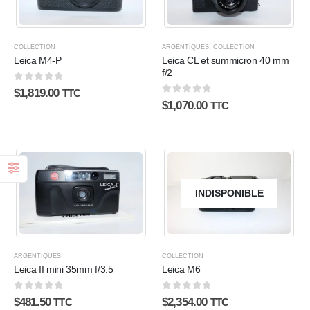
COLLECTION
ARGENTIQUES
,
COLLECTION
Leica M4-P
Leica CL et summicron 40 mm
f/2
0
sur 5
$
1,819.00
TTC
0
sur 5
$
1,070.00
TTC
INDISPONIBLE
ARGENTIQUES
COLLECTION
Leica II mini 35mm f/3.5
Leica M6
0
sur 5
0
sur 5
$
481.50
$
2,354.00
TTC
TTC