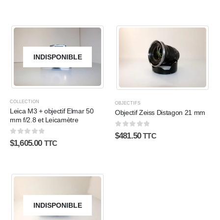
INDISPONIBLE
COLLECTION
OBJECTIFS
Leica M3 + objectif Elmar 50
Objectif Zeiss Distagon 21 mm
mm f/2.8 et Leicamètre
0
sur 5
$
481.50
TTC
0
sur 5
$
1,605.00
TTC
INDISPONIBLE