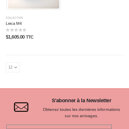
COLLECTION
Leica M4
0
sur 5
$
1,605.00
TTC
S'abonner à la Newsletter
Obtenez toutes les dernières informations
sur nos arrivages.