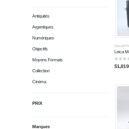
Antiquités
Argentiques
Numériques
COLLECT
Objectifs
Leica M
Moyens Formats
0
sur 
$
1,819
Collection
Cinéma
PRIX
Marques