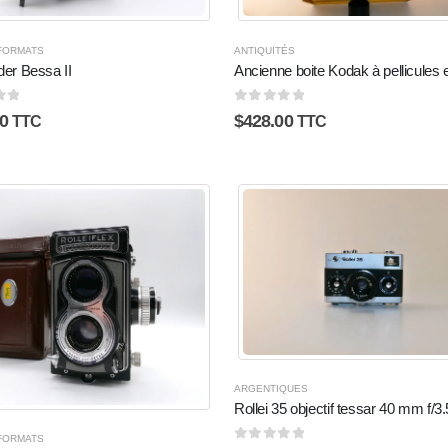
FORMATS
ANTIQUITÉS
der Bessa II
Ancienne boite Kodak à pellicules 
5
0
sur 5
0
$
428.00
TTC
TTC
ARGENTIQUES
Rollei 35 objectif tessar 40 mm f/3.
FORMATS