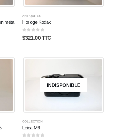
ANTIQUITÉS
en métal
Horloge Kodak
0
sur 5
$
321.00
TTC
INDISPONIBLE
COLLECTION
5
Leica M6