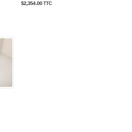
0
sur 5
$
2,354.00
TTC