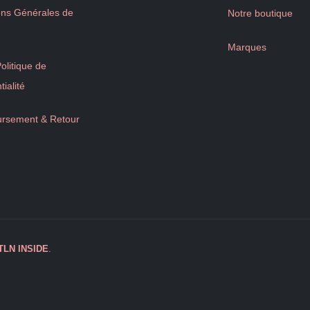
ons Générales de
Notre boutique
Marques
litique de
tialité
rsement & Retour
TLN
INSIDE
.