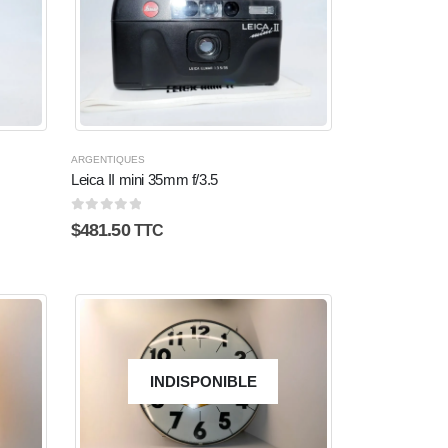
ARGENTIQUES
Leica II mini 35mm f/3.5
0
sur 5
$
481.50
TTC
INDISPONIBLE