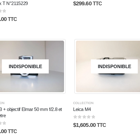
0
sur 5
$
299.60
ex T N°2115229
TTC
5
.00
TTC
INDISPONIBLE
INDISPONIBLE
ION
COLLECTION
 + objectif Elmar 50 mm f/2.8 et
Leica M4
tre
0
sur 5
$
1,605.00
TTC
5
.00
TTC