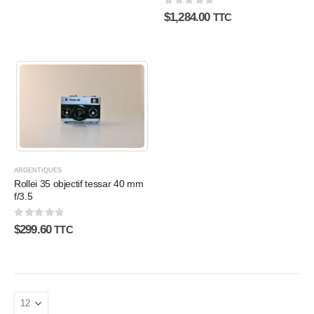
0
sur 5
$
1,284.00
TTC
ARGENTIQUES
Rollei 35 objectif tessar 40 mm
f/3.5
0
sur 5
$
299.60
TTC