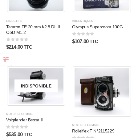
OBJECTIFS
ARGENTIQUES
Tamron FE 20 mm f/2.8 DI III
Olympus Superzoom 100G
OSD M1:2
0
sur 5
$
107.00
TTC
0
sur 5
$
214.00
TTC
INDISPONIBLE
MOYENS FORMATS
Voigtlander Bessa II
MOYENS FORMATS
Rolleiflex T N°2115229
0
sur 5
$
535.00
TTC