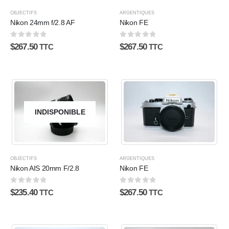
OBJECTIFS
ARGENTIQUES
Nikon 24mm f/2.8 AF
Nikon FE
0
sur 5
0
sur 5
$
267.50
$
267.50
TTC
TTC
INDISPONIBLE
OBJECTIFS
ARGENTIQUES
Nikon AIS 20mm F/2.8
Nikon FE
0
sur 5
0
sur 5
$
235.40
$
267.50
TTC
TTC