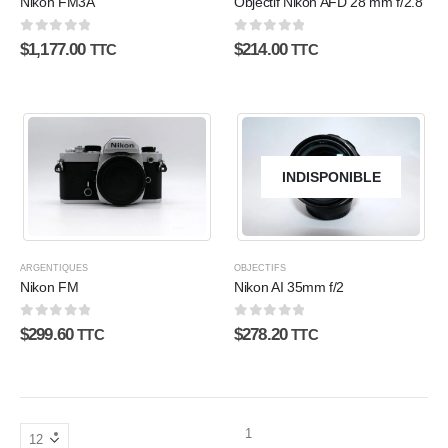
Nikon FM3A
Objectif Nikon AFD 28 mm f/2.8
0
sur 5
0
sur 5
$
1,177.00
$
214.00
TTC
TTC
INDISPONIBLE
ARGENTIQUES
OBJECTIFS
Nikon FM
Nikon AI 35mm f/2
0
sur 5
0
sur 5
$
299.60
$
278.20
TTC
TTC
1