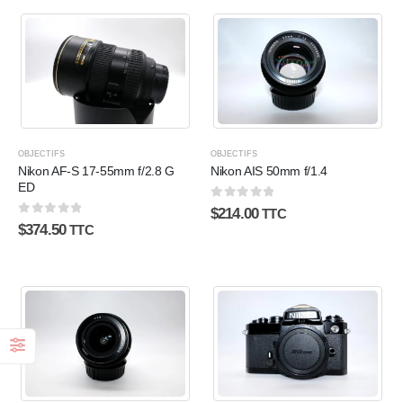
OBJECTIFS
OBJECTIFS
Nikon AF-S 17-55mm f/2.8 G
Nikon AIS 50mm f/1.4
ED
0
sur 5
$
214.00
TTC
0
sur 5
$
374.50
TTC