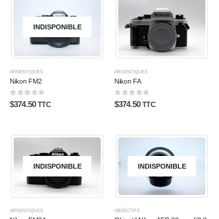
INDISPONIBLE
ARGENTIQUES
ARGENTIQUES
Nikon FM2
Nikon FA
0
sur 5
0
sur 5
$
374.50
$
374.50
TTC
TTC
INDISPONIBLE
INDISPONIBLE
ARGENTIQUES
OBJECTIFS