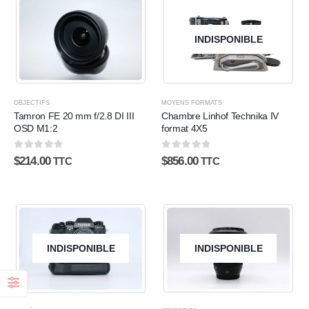
INDISPONIBLE
OBJECTIFS
MOYENS FORMATS
Tamron FE 20 mm f/2.8 DI III
Chambre Linhof Technika IV
OSD M1:2
format 4X5
0
sur 5
0
sur 5
$
214.00
$
856.00
TTC
TTC
INDISPONIBLE
INDISPONIBLE