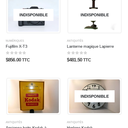
INDISPONIBLE
INDISPONIBLE
NUMÉRIQUES
ANTIQUITÉS
Fujifilm X-T3
Lanterne magique Lapierre
0
sur 5
0
sur 5
$
856.00
$
481.50
TTC
TTC
INDISPONIBLE
ANTIQUITÉS
ANTIQUITÉS
Ancienne boite Kodak à
Horloge Kodak