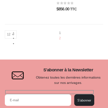
0
sur 5
$
856.00
TTC
1
2
S'abonner à la Newsletter
Obtenez toutes les dernières informations
sur nos arrivages.
S'abonner