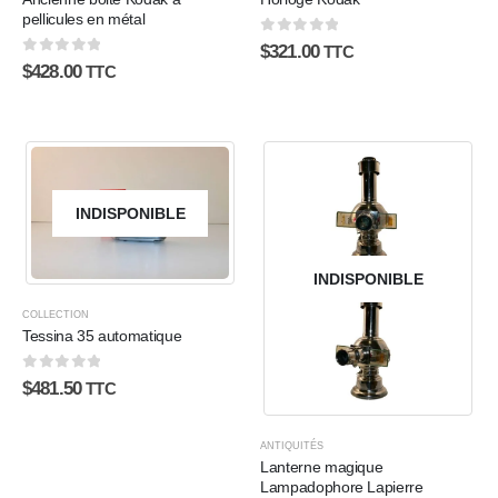
pellicules en métal
0
sur 5
$
321.00
TTC
0
sur 5
$
428.00
TTC
INDISPONIBLE
INDISPONIBLE
COLLECTION
Tessina 35 automatique
0
sur 5
$
481.50
TTC
ANTIQUITÉS
Lanterne magique
Lampadophore Lapierre