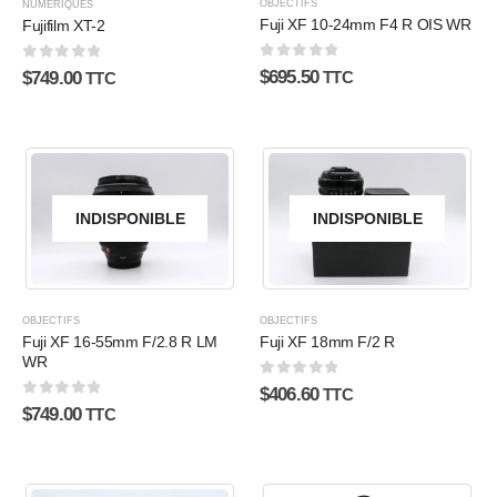
OBJECTIFS
NUMÉRIQUES
Fuji XF 10-24mm F4 R OIS WR
Fujifilm XT-2
0
sur 5
0
sur 5
$
695.50
$
749.00
TTC
TTC
INDISPONIBLE
INDISPONIBLE
OBJECTIFS
OBJECTIFS
Fuji XF 16-55mm F/2.8 R LM
Fuji XF 18mm F/2 R
WR
0
sur 5
$
406.60
TTC
0
sur 5
$
749.00
TTC