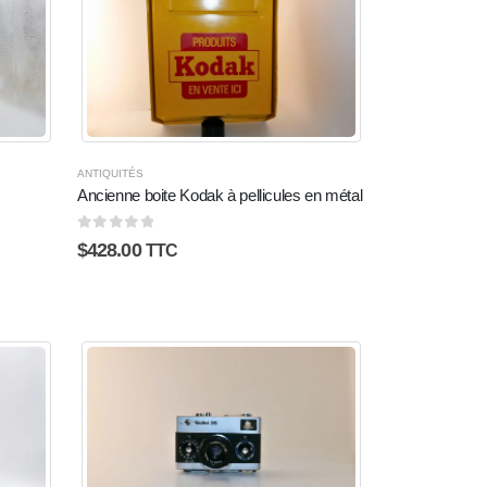
ANTIQUITÉS
Ancienne boite Kodak à pellicules en métal
0
sur 5
$
428.00
TTC