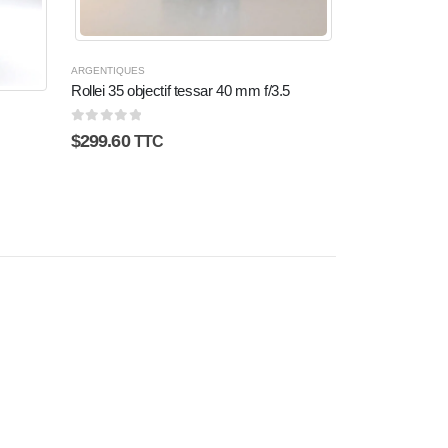
ARGENTIQUES
Rollei 35 objectif tessar 40 mm f/3.5
0
sur 5
$
299.60
TTC