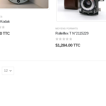
ÉS
 Kodak
MOYENS FORMATS
5
0
Rolleiflex T N°2115229
TTC
0
sur 5
$
1,284.00
TTC
: