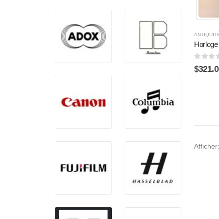
ANTIQUIT
Horloge
0
sur 
$
321.0
Afficher