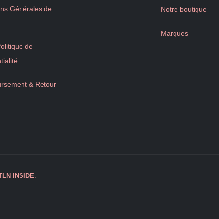
ons Générales de
Notre boutique
Marques
litique de
tialité
rsement & Retour
TLN
INSIDE
.