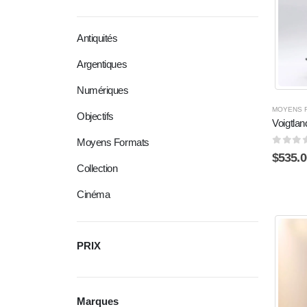
Antiquités
Argentiques
Numériques
MOYENS 
Objectifs
Voigtlan
Moyens Formats
0
sur 
$
535.0
Collection
Cinéma
PRIX
Marques