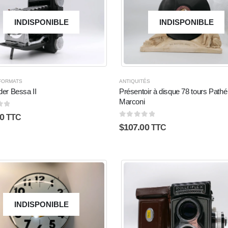
INDISPONIBLE
INDISPONIBLE
FORMATS
ANTIQUITÉS
der Bessa II
Présentoir à disque 78 tours Pathé
Marconi
5
0
TTC
0
sur 5
$
107.00
TTC
INDISPONIBLE