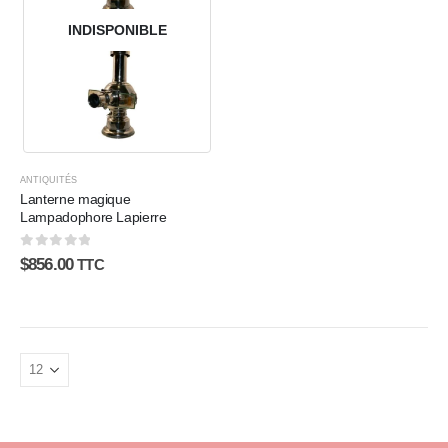
INDISPONIBLE
ANTIQUITÉS
Lanterne magique
Lampadophore Lapierre
0
sur 5
$
856.00
TTC