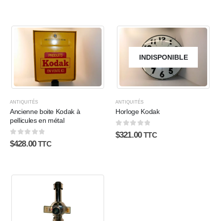
INDISPONIBLE
ANTIQUITÉS
ANTIQUITÉS
Ancienne boite Kodak à
Horloge Kodak
pellicules en métal
0
sur 5
$
321.00
TTC
0
sur 5
$
428.00
TTC