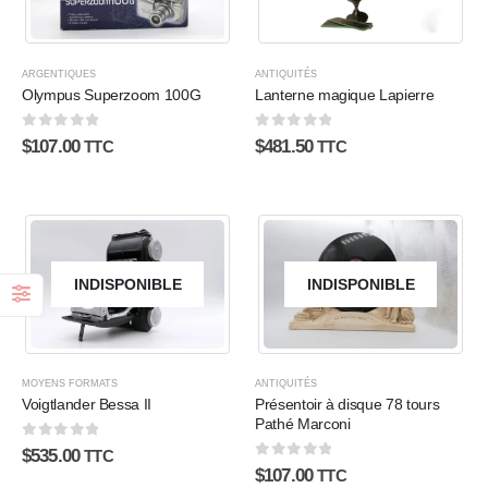
ARGENTIQUES
ANTIQUITÉS
Olympus Superzoom 100G
Lanterne magique Lapierre
0
sur 5
0
sur 5
$
107.00
$
481.50
TTC
TTC
INDISPONIBLE
INDISPONIBLE
MOYENS FORMATS
ANTIQUITÉS
Voigtlander Bessa II
Présentoir à disque 78 tours
Pathé Marconi
0
sur 5
$
535.00
TTC
0
sur 5
$
107.00
TTC