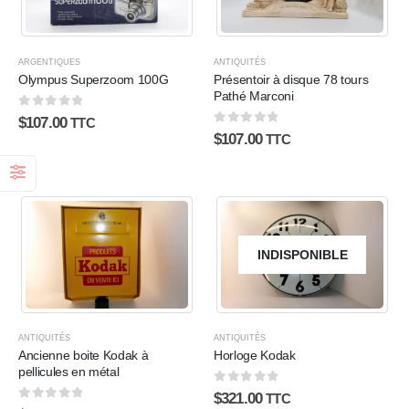
ARGENTIQUES
ANTIQUITÉS
Olympus Superzoom 100G
Présentoir à disque 78 tours
Pathé Marconi
0
sur 5
$
107.00
TTC
0
sur 5
$
107.00
TTC
INDISPONIBLE
ANTIQUITÉS
ANTIQUITÉS
Ancienne boite Kodak à
Horloge Kodak
pellicules en métal
0
sur 5
$
321.00
TTC
0
sur 5