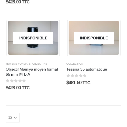
$
428.00
TTC
INDISPONIBLE
INDISPONIBLE
MOYENS FORMATS
,
OBJECTIFS
COLLECTION
Objectif Mamiya moyen format
Tessina 35 automatique
65 mm f/4 L-A
0
sur 5
$
481.50
TTC
0
sur 5
$
428.00
TTC