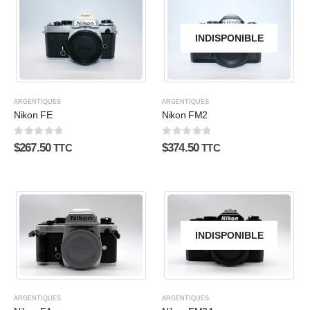
INDISPONIBLE
ARGENTIQUES
ARGENTIQUES
Nikon FE
Nikon FM2
0
sur 5
0
sur 5
$
267.50
$
374.50
TTC
TTC
INDISPONIBLE
ARGENTIQUES
ARGENTIQUES