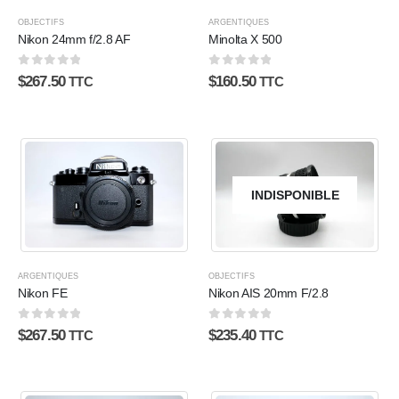
OBJECTIFS
ARGENTIQUES
Nikon 24mm f/2.8 AF
Minolta X 500
0
sur 5
0
sur 5
$
267.50
$
160.50
TTC
TTC
INDISPONIBLE
ARGENTIQUES
OBJECTIFS
Nikon FE
Nikon AIS 20mm F/2.8
0
sur 5
0
sur 5
$
267.50
$
235.40
TTC
TTC