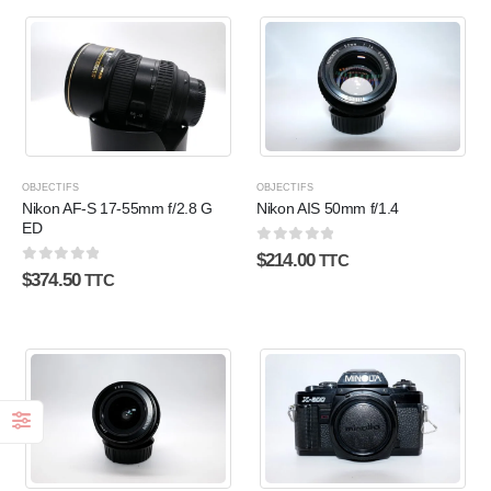
OBJECTIFS
OBJECTIFS
Nikon AF-S 17-55mm f/2.8 G
Nikon AIS 50mm f/1.4
ED
0
sur 5
$
214.00
TTC
0
sur 5
$
374.50
TTC