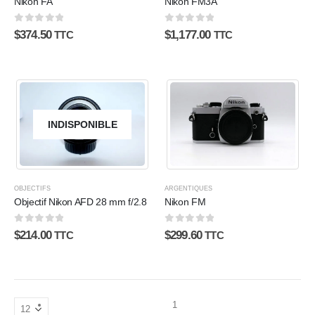
Nikon FA
Nikon FM3A
0
sur 5
0
sur 5
$
374.50
$
1,177.00
TTC
TTC
INDISPONIBLE
OBJECTIFS
ARGENTIQUES
Objectif Nikon AFD 28 mm f/2.8
Nikon FM
0
sur 5
0
sur 5
$
214.00
$
299.60
TTC
TTC
1