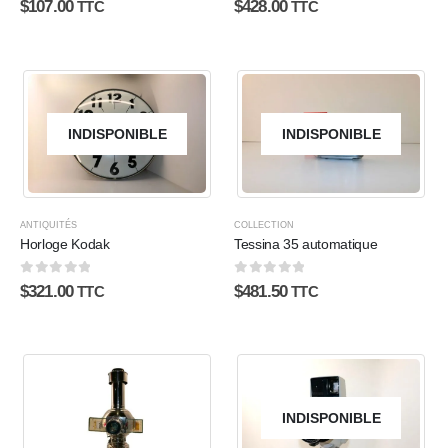
$
107.00
$
428.00
TTC
TTC
INDISPONIBLE
INDISPONIBLE
ANTIQUITÉS
COLLECTION
Horloge Kodak
Tessina 35 automatique
0
sur 5
0
sur 5
$
321.00
$
481.50
TTC
TTC
INDISPONIBLE