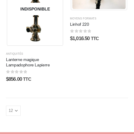
INDISPONIBLE
MOYENS FORMATS
Linhof 220
0
sur 5
$
1,016.50
TTC
ANTIQUITÉS
Lanterne magique
Lampadophore Lapierre
0
sur 5
$
856.00
TTC