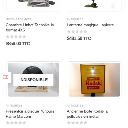
MOYENS FORMATS
ANTIQUITÉS
Chambre Linhof Technika IV
Lanterne magique Lapierre
format 4X5
0
sur 5
$
481.50
TTC
0
sur 5
$
856.00
TTC
INDISPONIBLE
ANTIQUITÉS
ANTIQUITÉS
Présentoir à disque 78 tours
Ancienne boite Kodak à
Pathé Marconi
pellicules en métal
0
sur 5
0
sur 5