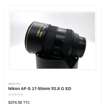
OBJECTIFS
Nikon AF-S 17-55mm f/2.8 G ED
0
sur 5
$
374.50
TTC