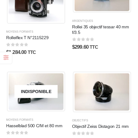
ARGENTIQUES
Rollei 35 objectif tessar 40 mm
f/3.5
MOYENS FORMATS
Rolleiflex T N°2115229
0
sur 5
$
299.60
TTC
0
sur 5
$
1,284.00
TTC
INDISPONIBLE
MOYENS FORMATS
OBJECTIFS
Hasselblad 500 C/M et 80 mm
Objectif Zeiss Distagon 21 mm