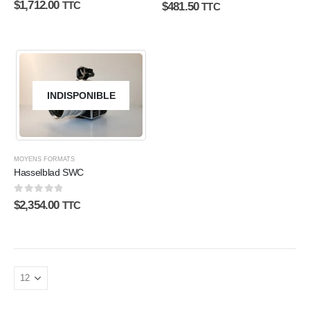
0
sur 5
0
sur 5
$
1,712.00
TTC
$
481.50
TTC
INDISPONIBLE
MOYENS FORMATS
Hasselblad SWC
0
sur 5
$
2,354.00
TTC