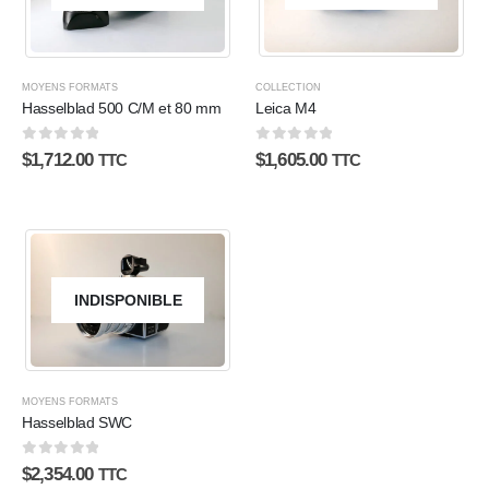
COLLECTION
MOYENS FORMATS
Leica M4
Hasselblad 500 C/M et 80 mm
0
sur 5
0
sur 5
$
1,605.00
$
1,712.00
TTC
TTC
INDISPONIBLE
MOYENS FORMATS
Hasselblad SWC
0
sur 5
$
2,354.00
TTC