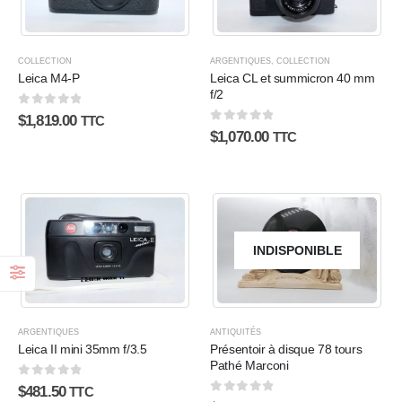
COLLECTION
ARGENTIQUES
,
COLLECTION
Leica M4-P
Leica CL et summicron 40 mm
f/2
0
sur 5
$
1,819.00
TTC
0
sur 5
$
1,070.00
TTC
INDISPONIBLE
ARGENTIQUES
ANTIQUITÉS
Leica II mini 35mm f/3.5
Présentoir à disque 78 tours
Pathé Marconi
0
sur 5
$
481.50
TTC
0
sur 5