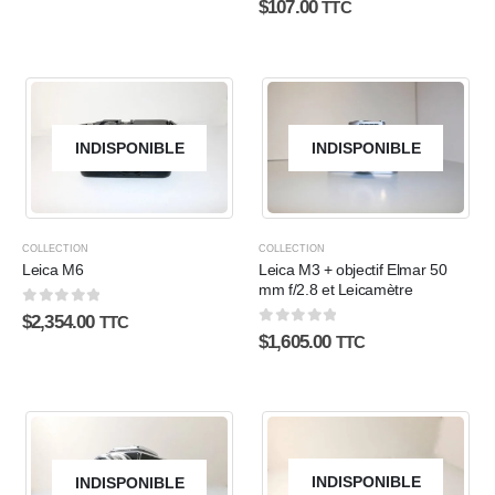
$
107.00
TTC
INDISPONIBLE
INDISPONIBLE
COLLECTION
COLLECTION
Leica M6
Leica M3 + objectif Elmar 50
mm f/2.8 et Leicamètre
0
sur 5
$
2,354.00
TTC
0
sur 5
$
1,605.00
TTC
INDISPONIBLE
INDISPONIBLE