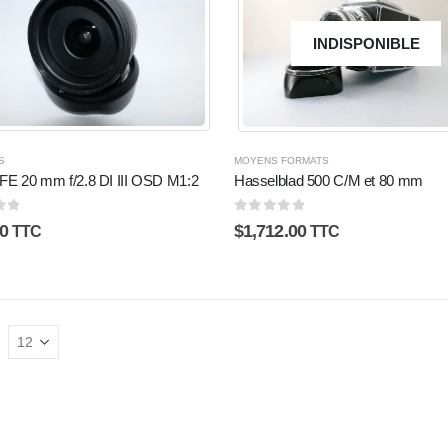
INDISPONIBLE
S
MOYENS FORMATS
FE 20 mm f/2.8 DI III OSD M1:2
Hasselblad 500 C/M et 80 mm
5
0
sur 5
0
$
1,712.00
TTC
TTC
: