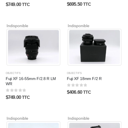
0
sur 5
0
sur 5
$
695.50
$
749.00
TTC
TTC
Indisponible
Indisponible
OBJECTIFS
OBJECTIFS
Fuji XF 16-55mm F/2.8 R LM
Fuji XF 18mm F/2 R
WR
0
sur 5
$
406.60
TTC
0
sur 5
$
749.00
TTC
Indisponible
Indisponible