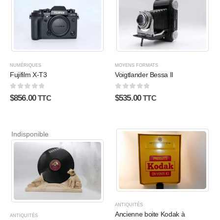
NUMÉRIQUES
MOYENS FORMATS
Fujifilm X-T3
Voigtlander Bessa II
0
sur 5
0
sur 5
$
856.00
$
535.00
TTC
TTC
Indisponible
ANTIQUITÉS
Ancienne boite Kodak à
ANTIQUITÉS