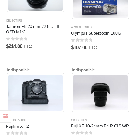
OBJECTIFS
Tamron FE 20 mm f/2.8 DI III
ARGENTIQUES
OSD M1:2
Olympus Superzoom 100G
0
sur 5
$
214.00
0
sur 5
TTC
$
107.00
TTC
Indisponible
Indisponible
OBJECTIFS
NUMÉRIQUES
Fuji XF 10-24mm F4 R OIS WR
Fujifilm XT-2