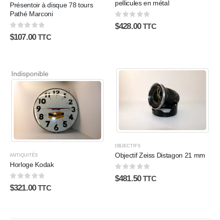
pellicules en métal
Présentoir à disque 78 tours
Pathé Marconi
0
sur 5
$
428.00
TTC
0
sur 5
$
107.00
TTC
Indisponible
OBJECTIFS
Objectif Zeiss Distagon 21 mm
ANTIQUITÉS
Horloge Kodak
0
sur 5
$
481.50
TTC
0
sur 5
$
321.00
TTC