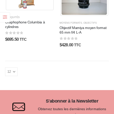
ANTIQUITÉS
Graphophone Columbia à
MOYENS FORMATS
,
OBJECTIFS
cylindres
Objectif Mamiya moyen format
65 mm f/4 L-A
0
sur 5
$
695.50
TTC
0
sur 5
$
428.00
TTC
S'abonner à la Newsletter
Obtenez toutes les dernières informations