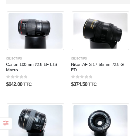
OBJECTIFS
OBJECTIFS
Canon 100mm f/2.8 EF L IS
Nikon AF-S 17-55mm f/2.8 G
Macro
ED
0
sur 5
0
sur 5
$
642.00
$
374.50
TTC
TTC