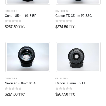
OBJECTIFS
OBJECTIFS
Canon 85mm f/1.8 EF
Canon FD 35mm f/2 SSC
0
sur 5
0
sur 5
$
267.50
$
374.50
TTC
TTC
OBJECTIFS
OBJECTIFS
Nikon AIS 50mm f/1.4
Canon 35 mm F/2 EF
0
sur 5
0
sur 5
$
214.00
$
267.50
TTC
TTC