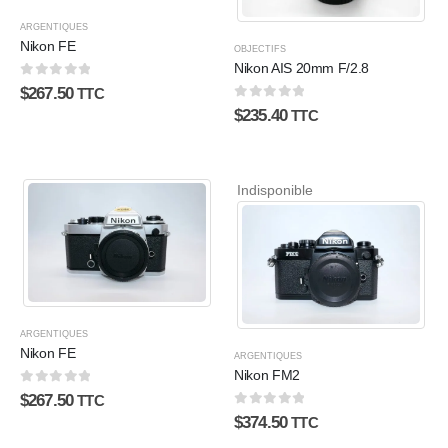
ARGENTIQUES
Nikon FE
OBJECTIFS
Nikon AIS 20mm F/2.8
0
sur 5
$
267.50
TTC
0
sur 5
$
235.40
TTC
Indisponible
ARGENTIQUES
Nikon FE
ARGENTIQUES
Nikon FM2
0
sur 5
$
267.50
TTC
0
sur 5
$
374.50
TTC