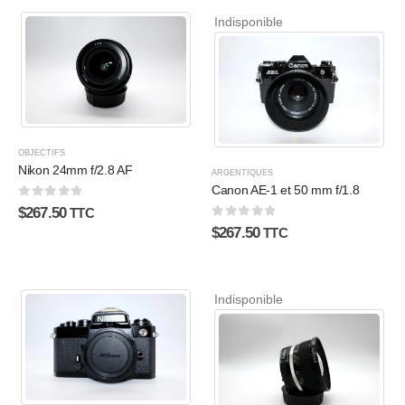
Indisponible
OBJECTIFS
Nikon 24mm f/2.8 AF
ARGENTIQUES
Canon AE-1 et 50 mm f/1.8
0
sur 5
$
267.50
TTC
0
sur 5
$
267.50
TTC
Indisponible