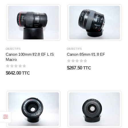
OBJECTIFS
OBJECTIFS
Canon 100mm f/2.8 EF L IS
Canon 85mm f/1.8 EF
Macro
0
sur 5
$
267.50
TTC
0
sur 5
$
642.00
TTC