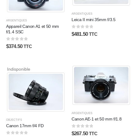
ARGENTIQUES
Leica II mini 35mm f/3.5
ARGENTIQUES
Appareil Canon A1 et 50 mm
f/1.4 SSC
0
sur 5
$
481.50
TTC
0
sur 5
$
374.50
TTC
Indisponible
ARGENTIQUES
Canon AE-1 et 50 mm f/1.8
OBJECTIFS
Canon 17mm f/4 FD
0
sur 5
$
267.50
TTC