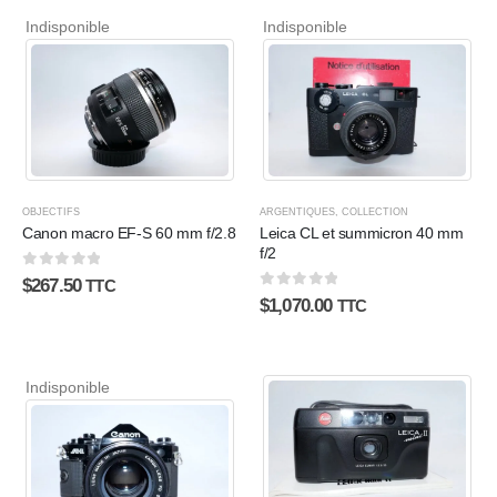
Indisponible
Indisponible
OBJECTIFS
ARGENTIQUES
,
COLLECTION
Canon macro EF-S 60 mm f/2.8
Leica CL et summicron 40 mm
f/2
0
sur 5
$
267.50
TTC
0
sur 5
$
1,070.00
TTC
Indisponible