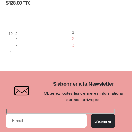
0
sur 5
$
428.00
TTC
1
2
3
S'abonner à la Newsletter
Obtenez toutes les dernières informations
sur nos arrivages.
S'abonner