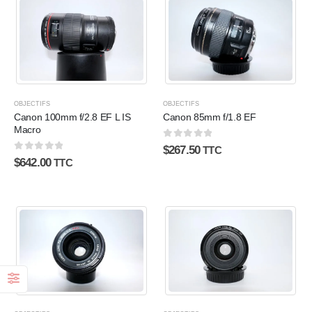
OBJECTIFS
OBJECTIFS
Canon 100mm f/2.8 EF L IS
Canon 85mm f/1.8 EF
Macro
0
sur 5
$
267.50
TTC
0
sur 5
$
642.00
TTC