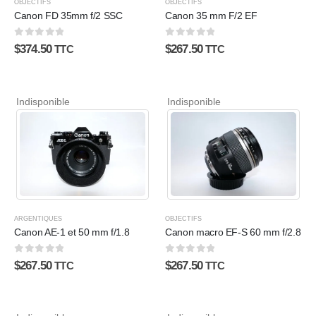
OBJECTIFS
OBJECTIFS
Canon FD 35mm f/2 SSC
Canon 35 mm F/2 EF
0
sur 5
0
sur 5
$
374.50
$
267.50
TTC
TTC
Indisponible
Indisponible
ARGENTIQUES
OBJECTIFS
Canon AE-1 et 50 mm f/1.8
Canon macro EF-S 60 mm f/2.8
0
sur 5
0
sur 5
$
267.50
$
267.50
TTC
TTC