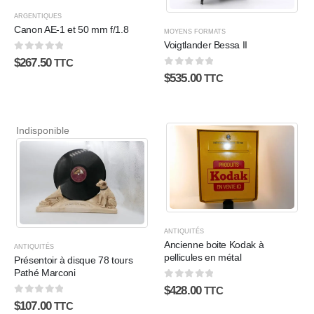
ARGENTIQUES
Canon AE-1 et 50 mm f/1.8
MOYENS FORMATS
Voigtlander Bessa II
0
sur 5
$
267.50
TTC
0
sur 5
$
535.00
TTC
Indisponible
ANTIQUITÉS
Ancienne boite Kodak à
ANTIQUITÉS
pellicules en métal
Présentoir à disque 78 tours
Pathé Marconi
0
sur 5
$
428.00
TTC
0
sur 5
$
107.00
TTC