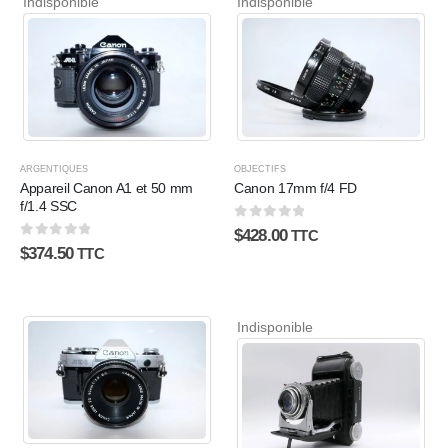
Indisponible
Indisponible
ARGENTIQUES
OBJECTIFS
Appareil Canon A1 et 50 mm
Canon 17mm f/4 FD
f/1.4 SSC
0
sur 5
$
428.00
TTC
0
sur 5
$
374.50
TTC
Indisponible