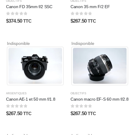
OBJECTIFS
OBJECTIFS
Canon FD 35mm f/2 SSC
Canon 35 mm F/2 EF
0
sur 5
0
sur 5
$
374.50
$
267.50
TTC
TTC
Indisponible
Indisponible
ARGENTIQUES
OBJECTIFS
Canon AE-1 et 50 mm f/1.8
Canon macro EF-S 60 mm f/2.8
0
sur 5
0
sur 5
$
267.50
$
267.50
TTC
TTC