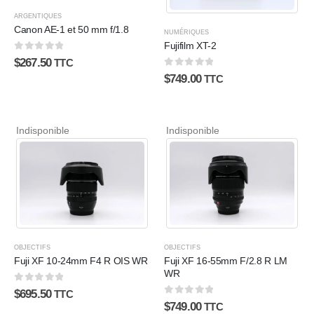
ARGENTIQUES
Canon AE-1 et 50 mm f/1.8
NUMÉRIQUES
Fujifilm XT-2
0
sur 5
$
267.50
TTC
0
sur 5
$
749.00
TTC
Indisponible
Indisponible
OBJECTIFS
OBJECTIFS
Fuji XF 10-24mm F4 R OIS WR
Fuji XF 16-55mm F/2.8 R LM
WR
0
sur 5
$
695.50
TTC
0
sur 5
$
749.00
TTC