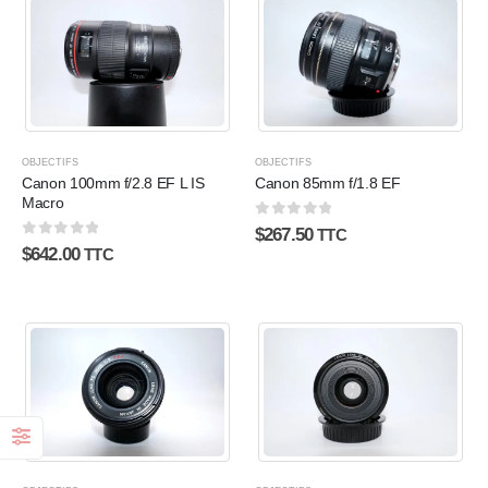
OBJECTIFS
OBJECTIFS
Canon 100mm f/2.8 EF L IS
Canon 85mm f/1.8 EF
Macro
0
sur 5
$
267.50
TTC
0
sur 5
$
642.00
TTC