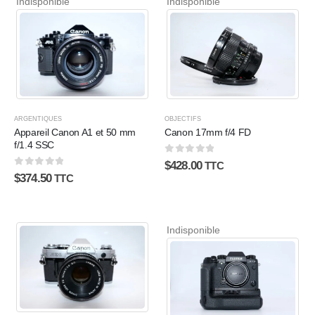
Indisponible
Indisponible
ARGENTIQUES
OBJECTIFS
Appareil Canon A1 et 50 mm
Canon 17mm f/4 FD
f/1.4 SSC
0
sur 5
$
428.00
TTC
0
sur 5
$
374.50
TTC
Indisponible