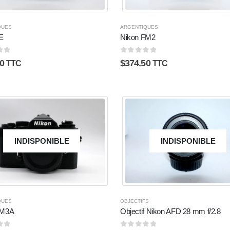
QUES
ARGENTIQUES
E
Nikon FM2
5
0
sur 5
0
$
374.50
TTC
TTC
INDISPONIBLE
INDISPONIBLE
QUES
OBJECTIFS
FM3A
Objectif Nikon AFD 28 mm f/2.8