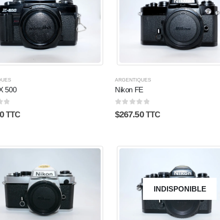
QUES
ARGENTIQUES
 X 500
Nikon FE
5
0
sur 5
0
$
267.50
TTC
TTC
INDISPONIBLE