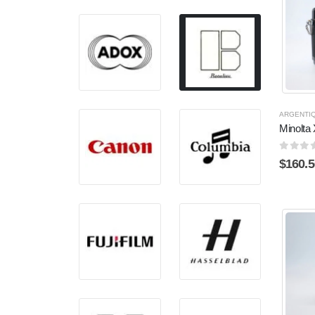
ARGENTI
Minolta
0
sur 
$
160.5