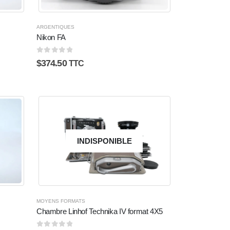
ARGENTIQUES
Nikon FA
0
sur 5
$
374.50
TTC
INDISPONIBLE
MOYENS FORMATS
Chambre Linhof Technika IV format 4X5