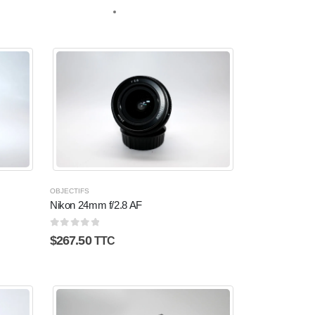
OBJECTIFS
Nikon 24mm f/2.8 AF
0
sur 5
$
267.50
TTC