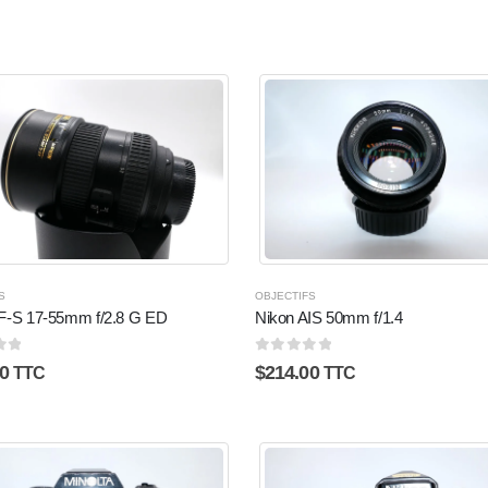
S
OBJECTIFS
F-S 17-55mm f/2.8 G ED
Nikon AIS 50mm f/1.4
5
0
sur 5
0
$
214.00
TTC
TTC