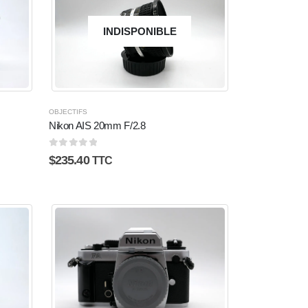
INDISPONIBLE
OBJECTIFS
Nikon AIS 20mm F/2.8
0
sur 5
$
235.40
TTC