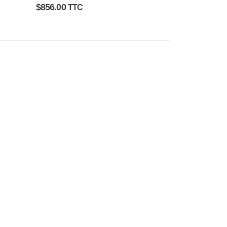
0
sur 5
$
856.00
TTC