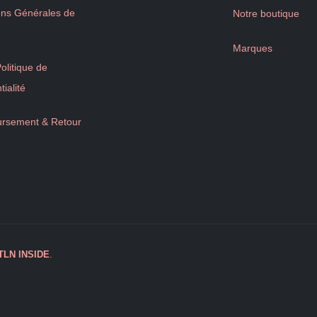
ons Générales de
Notre boutique
Marques
litique de
tialité
rsement & Retour
TLN
INSIDE
.