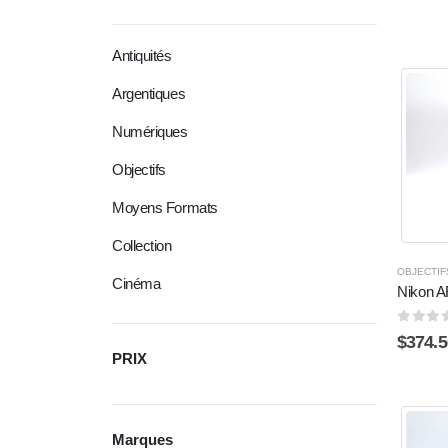
Antiquités
Argentiques
Numériques
Objectifs
Moyens Formats
Collection
OBJECTIF
Cinéma
Nikon A
0
sur 
$
374.5
PRIX
Marques