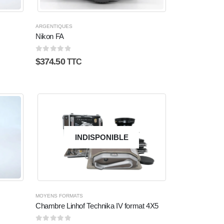
ARGENTIQUES
Nikon FA
0
sur 5
$
374.50
TTC
INDISPONIBLE
MOYENS FORMATS
Chambre Linhof Technika IV format 4X5