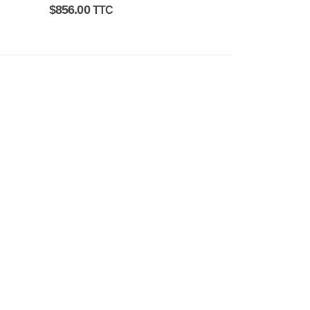
0
sur 5
$
856.00
TTC