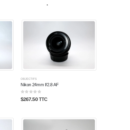
OBJECTIFS
Nikon 24mm f/2.8 AF
0
sur 5
$
267.50
TTC