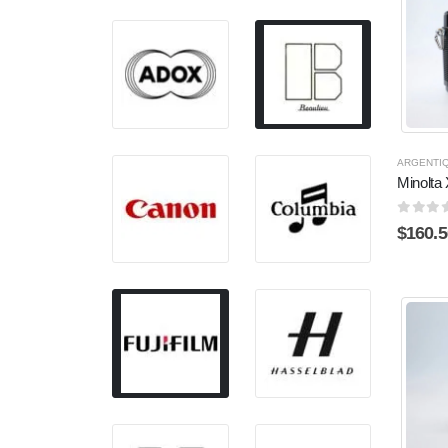
ARGENTI
Minolta
0
sur 
$
160.5