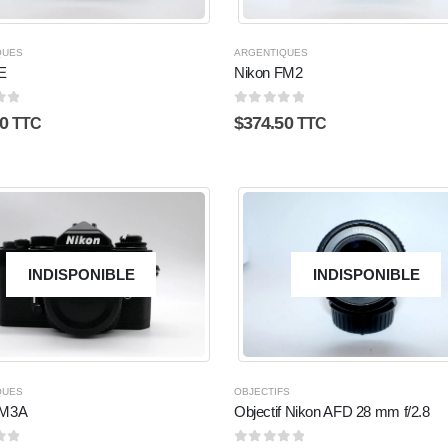
QUES
ARGENTIQUES
E
Nikon FM2
5
0
sur 5
0
$
374.50
TTC
TTC
INDISPONIBLE
INDISPONIBLE
QUES
OBJECTIFS
FM3A
Objectif Nikon AFD 28 mm f/2.8