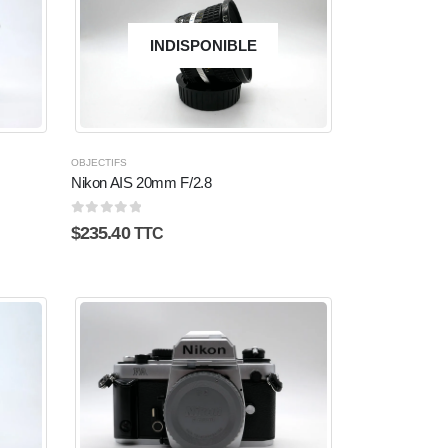
INDISPONIBLE
OBJECTIFS
Nikon AIS 20mm F/2.8
0
sur 5
$
235.40
TTC