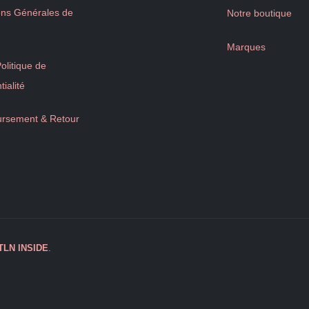
ons Générales de
Notre boutique
Marques
litique de
tialité
rsement & Retour
TLN
INSIDE
.