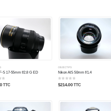
S
OBJECTIFS
F-S 17-55mm f/2.8 G ED
Nikon AIS 50mm f/1.4
5
0
sur 5
0
$
214.00
TTC
TTC