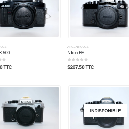
QUES
ARGENTIQUES
 X 500
Nikon FE
5
0
sur 5
0
$
267.50
TTC
TTC
INDISPONIBLE