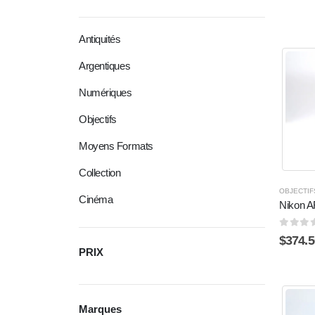
Antiquités
Argentiques
Numériques
Objectifs
Moyens Formats
Collection
OBJECTIF
Cinéma
Nikon A
0
sur 
$
374.5
PRIX
Marques