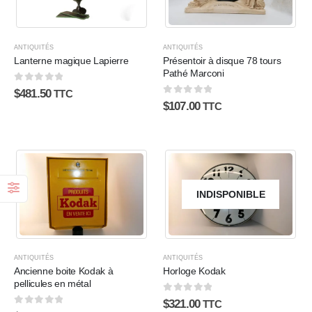
ANTIQUITÉS
ANTIQUITÉS
Lanterne magique Lapierre
Présentoir à disque 78 tours
Pathé Marconi
0
sur 5
$
481.50
TTC
0
sur 5
$
107.00
TTC
INDISPONIBLE
ANTIQUITÉS
ANTIQUITÉS
Ancienne boite Kodak à
Horloge Kodak
pellicules en métal
0
sur 5
$
321.00
TTC
0
sur 5