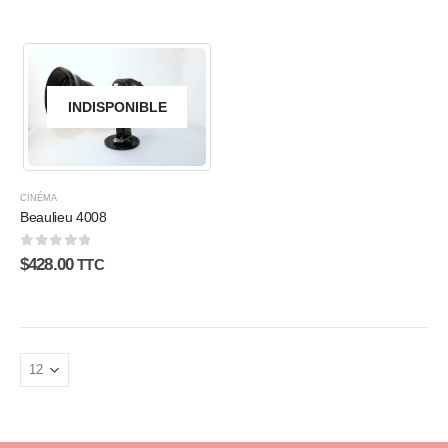
INDISPONIBLE
CINÉMA
Beaulieu 4008
0
sur 5
$
428.00
TTC