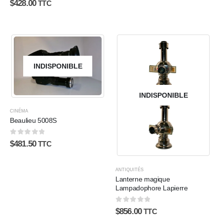
$
428.00
TTC
INDISPONIBLE
INDISPONIBLE
CINÉMA
Beaulieu 5008S
0
sur 5
$
481.50
TTC
ANTIQUITÉS
Lanterne magique
Lampadophore Lapierre
0
sur 5
$
856.00
TTC