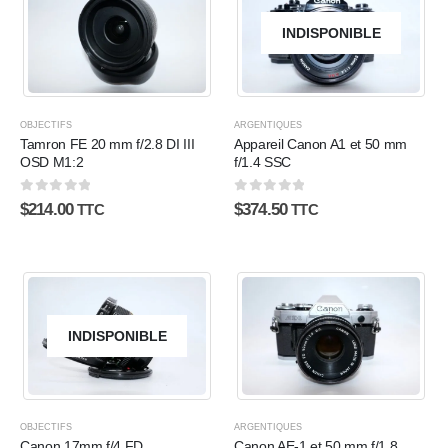
INDISPONIBLE
OBJECTIFS
ARGENTIQUES
Tamron FE 20 mm f/2.8 DI III
Appareil Canon A1 et 50 mm
OSD M1:2
f/1.4 SSC
0
sur 5
0
sur 5
$
214.00
$
374.50
TTC
TTC
INDISPONIBLE
OBJECTIFS
ARGENTIQUES
Canon 17mm f/4 FD
Canon AE-1 et 50 mm f/1.8