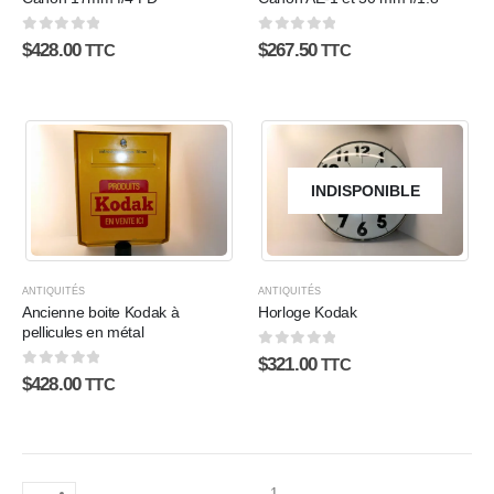
0
sur 5
0
sur 5
$
428.00
$
267.50
TTC
TTC
INDISPONIBLE
ANTIQUITÉS
ANTIQUITÉS
Ancienne boite Kodak à
Horloge Kodak
pellicules en métal
0
sur 5
$
321.00
TTC
0
sur 5
$
428.00
TTC
1