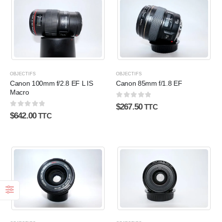
OBJECTIFS
OBJECTIFS
Canon 100mm f/2.8 EF L IS
Canon 85mm f/1.8 EF
Macro
0
sur 5
$
267.50
TTC
0
sur 5
$
642.00
TTC