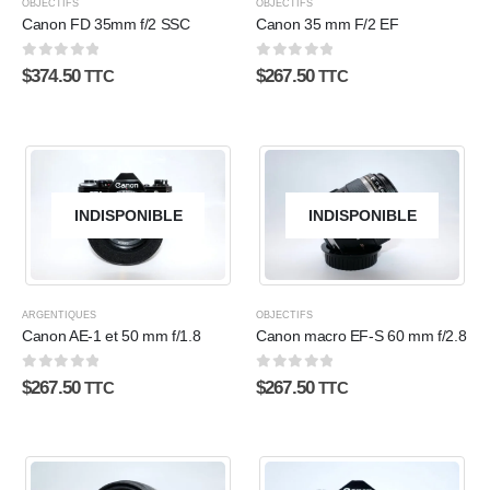
OBJECTIFS
OBJECTIFS
Canon FD 35mm f/2 SSC
Canon 35 mm F/2 EF
0
sur 5
0
sur 5
$
374.50
$
267.50
TTC
TTC
INDISPONIBLE
INDISPONIBLE
ARGENTIQUES
OBJECTIFS
Canon AE-1 et 50 mm f/1.8
Canon macro EF-S 60 mm f/2.8
0
sur 5
0
sur 5
$
267.50
$
267.50
TTC
TTC