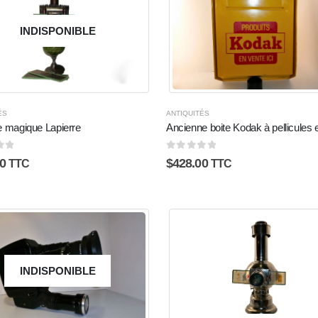
INDISPONIBLE
ÉS
ANTIQUITÉS
e magique Lapierre
Ancienne boite Kodak à pellicules 
5
0
sur 5
0
$
428.00
TTC
TTC
INDISPONIBLE