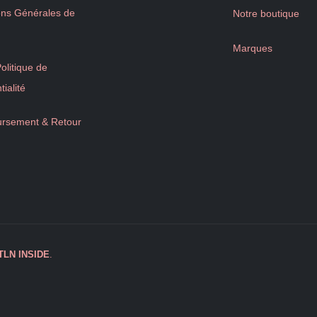
ons Générales de
Notre boutique
Marques
litique de
tialité
rsement & Retour
TLN
INSIDE
.