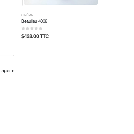
CINÉMA
Beaulieu 4008
0
sur 5
$
428.00
TTC
apierre