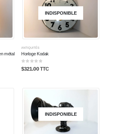
INDISPONIBLE
ANTIQUITÉS
en métal
Horloge Kodak
0
sur 5
$
321.00
TTC
INDISPONIBLE