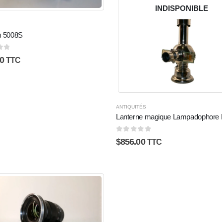
INDISPONIBLE
u 5008S
5
0
TTC
ANTIQUITÉS
Lanterne magique Lampadophore L
0
sur 5
$
856.00
TTC