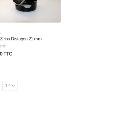
S
f Zeiss Distagon 21 mm
5
0
TTC
: