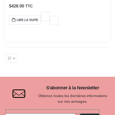
supérieure, conçu pour les amateurs de cinéma Super 8.
$
428.00
TTC
Cette caméra est réputée pour sa fiabilité, sa robustesse et
sa facilité d'utilisation.
LIRE LA SUITE
S'abonner à la Newsletter
Obtenez toutes les dernières informations
sur nos arrivages.