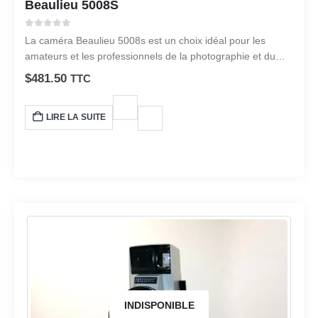
Beaulieu 5008S
0
sur 5
La caméra Beaulieu 5008s est un choix idéal pour les
amateurs et les professionnels de la photographie et du
cinéma. Avec son objectif Schneider Optivaron 1,4/6-70,
$
481.50
TTC
cette caméra offre une qualité d'image exceptionnelle et
une grande flexibilité pour capturer des moments précieux.
LIRE LA SUITE
INDISPONIBLE