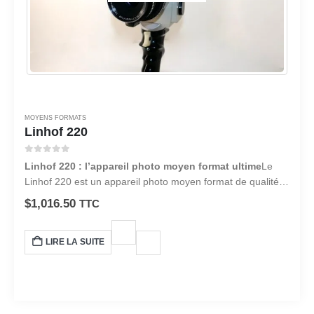
MOYENS FORMATS
Linhof 220
0
sur 5
Linhof 220 : l’appareil photo moyen format ultime
Le
Linhof 220 est un appareil photo moyen format de qualité
professionnelle qui offre une qualité d’image et une
$
1,016.50
TTC
polyvalence inégalées. Avec sa qualité de fabrication
robuste et son ingénierie précise, cet appareil photo est
LIRE LA SUITE
conçu pour répondre aux exigences des photographes
professionnels et des passionnés sérieux.