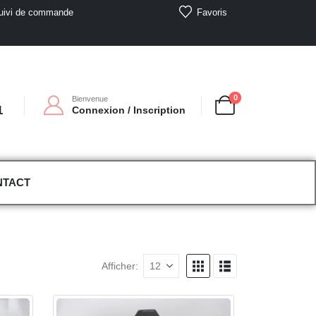
Favoris
uivi de commande
0
Bienvenue
1
Connexion / Inscription
NTACT
Afficher: