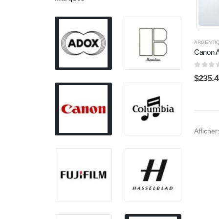
ARGENTI
Canon 
0
sur 5
$
235.4
Afficher