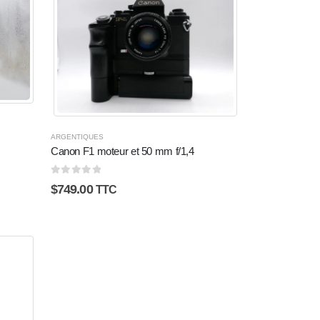
ARGENTIQUES
Canon F1 moteur et 50 mm f/1,4
0
sur 5
$
749.00
TTC