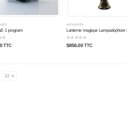
QUES
ANTIQUITÉS
AE-1 program
Lanterne magique Lampadophore L
0
sur 5
0
$
856.00
TTC
TTC
: