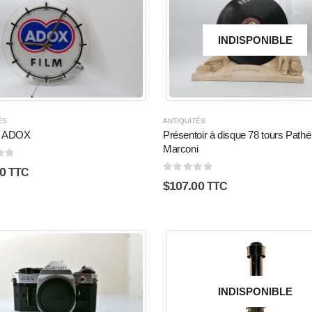
INDISPONIBLE
ÉS
ANTIQUITÉS
e ADOX
Présentoir à disque 78 tours Pathé
Marconi
0
TTC
0
sur 5
$
107.00
TTC
INDISPONIBLE