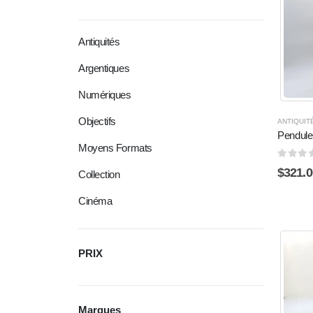
Antiquités
Argentiques
Numériques
Objectifs
ANTIQUIT
Pendul
Moyens Formats
0
sur 5
$
321.0
Collection
Cinéma
PRIX
Marques