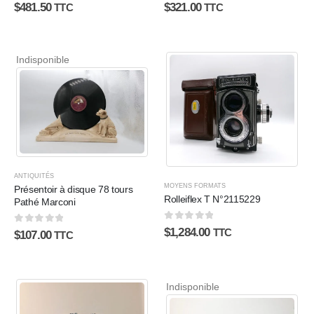
0
sur 5
0
sur 5
$
481.50
$
321.00
TTC
TTC
Indisponible
ANTIQUITÉS
MOYENS FORMATS
Présentoir à disque 78 tours
Rolleiflex T N°2115229
Pathé Marconi
0
sur 5
$
1,284.00
0
sur 5
TTC
$
107.00
TTC
Indisponible