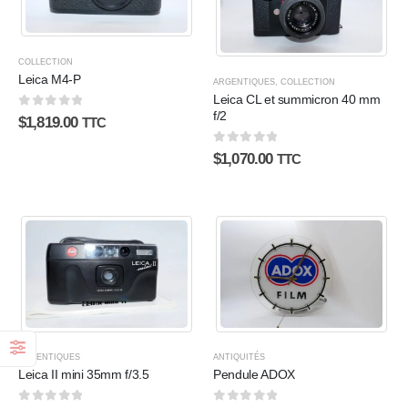
COLLECTION
Leica M4-P
ARGENTIQUES
,
COLLECTION
Leica CL et summicron 40 mm
f/2
0
sur 5
$
1,819.00
TTC
0
sur 5
$
1,070.00
TTC
ARGENTIQUES
ANTIQUITÉS
Leica II mini 35mm f/3.5
Pendule ADOX