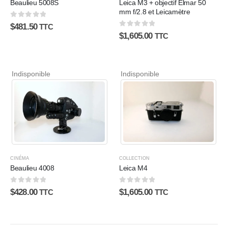
Beaulieu 5008S
Leica M3 + objectif Elmar 50
mm f/2.8 et Leicamètre
0
sur 5
$
481.50
TTC
0
sur 5
$
1,605.00
TTC
Indisponible
Indisponible
CINÉMA
COLLECTION
Beaulieu 4008
Leica M4
0
sur 5
0
sur 5
$
428.00
$
1,605.00
TTC
TTC