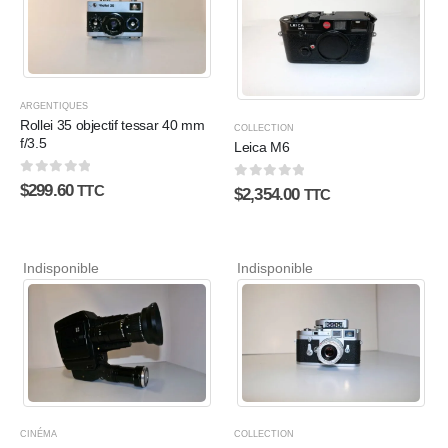
ARGENTIQUES
Rollei 35 objectif tessar 40 mm
COLLECTION
f/3.5
Leica M6
0
sur 5
$
299.60
0
sur 5
TTC
$
2,354.00
TTC
Indisponible
Indisponible
CINÉMA
COLLECTION