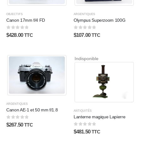
OBJECTIFS
ARGENTIQUES
Canon 17mm f/4 FD
Olympus Superzoom 100G
0
sur 5
0
sur 5
$
428.00
$
107.00
TTC
TTC
Indisponible
ARGENTIQUES
Canon AE-1 et 50 mm f/1.8
ANTIQUITÉS
Lanterne magique Lapierre
0
sur 5
$
267.50
TTC
0
sur 5
$
481.50
TTC