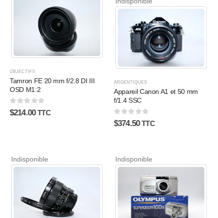
Indisponible
OBJECTIFS
Tamron FE 20 mm f/2.8 DI III
ARGENTIQUES
OSD M1:2
Appareil Canon A1 et 50 mm
f/1.4 SSC
0
sur 5
$
214.00
TTC
0
sur 5
$
374.50
TTC
Indisponible
Indisponible