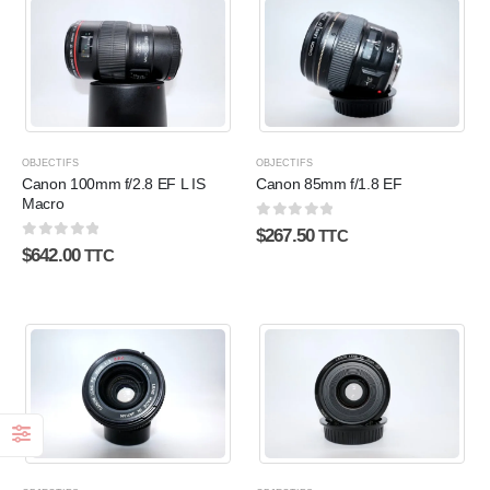
OBJECTIFS
OBJECTIFS
Canon 100mm f/2.8 EF L IS
Canon 85mm f/1.8 EF
Macro
0
sur 5
$
267.50
TTC
0
sur 5
$
642.00
TTC