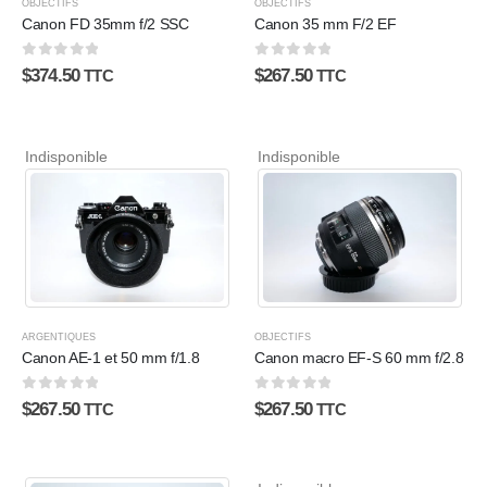
OBJECTIFS
OBJECTIFS
Canon FD 35mm f/2 SSC
Canon 35 mm F/2 EF
0
sur 5
0
sur 5
$
374.50
$
267.50
TTC
TTC
Indisponible
Indisponible
ARGENTIQUES
OBJECTIFS
Canon AE-1 et 50 mm f/1.8
Canon macro EF-S 60 mm f/2.8
0
sur 5
0
sur 5
$
267.50
$
267.50
TTC
TTC