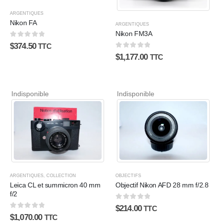
ARGENTIQUES
Nikon FA
ARGENTIQUES
Nikon FM3A
0
sur 5
$
374.50
TTC
0
sur 5
$
1,177.00
TTC
Indisponible
Indisponible
ARGENTIQUES
,
COLLECTION
OBJECTIFS
Leica CL et summicron 40 mm
Objectif Nikon AFD 28 mm f/2.8
f/2
0
sur 5
$
214.00
TTC
0
sur 5
$
1,070.00
TTC