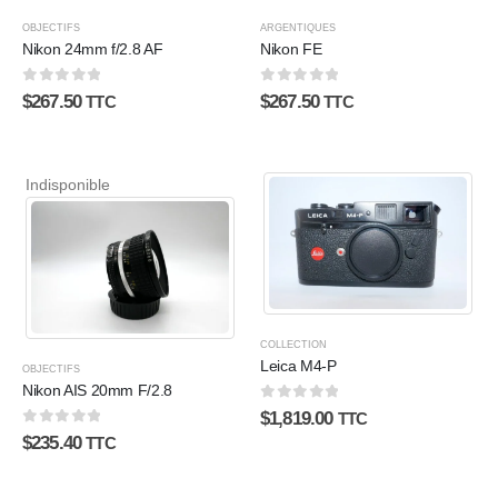
OBJECTIFS
ARGENTIQUES
Nikon 24mm f/2.8 AF
Nikon FE
0
sur 5
0
sur 5
$
267.50
$
267.50
TTC
TTC
Indisponible
COLLECTION
Leica M4-P
OBJECTIFS
Nikon AIS 20mm F/2.8
0
sur 5
$
1,819.00
TTC
0
sur 5
$
235.40
TTC