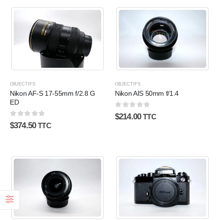
OBJECTIFS
OBJECTIFS
Nikon AF-S 17-55mm f/2.8 G
Nikon AIS 50mm f/1.4
ED
0
sur 5
$
214.00
TTC
0
sur 5
$
374.50
TTC