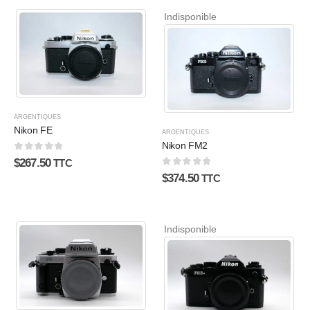
Indisponible
ARGENTIQUES
Nikon FE
ARGENTIQUES
Nikon FM2
0
sur 5
$
267.50
TTC
0
sur 5
$
374.50
TTC
Indisponible