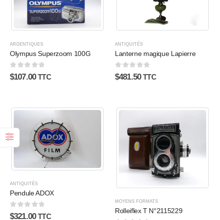
ARGENTIQUES
ANTIQUITÉS
Olympus Superzoom 100G
Lanterne magique Lapierre
0
sur 5
0
sur 5
$
107.00
$
481.50
TTC
TTC
ANTIQUITÉS
Pendule ADOX
MOYENS FORMATS
Rolleiflex T N°2115229
0
sur 5
$
321.00
TTC