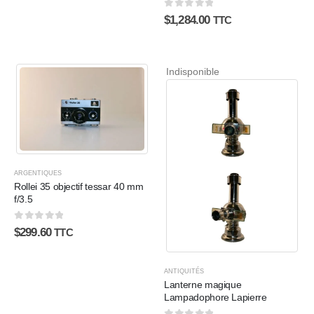
0
sur 5
$
1,284.00
TTC
Indisponible
ARGENTIQUES
Rollei 35 objectif tessar 40 mm
f/3.5
0
sur 5
$
299.60
TTC
ANTIQUITÉS
Lanterne magique
Lampadophore Lapierre