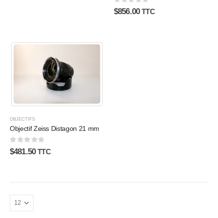
0
sur 5
$
856.00
TTC
OBJECTIFS
Objectif Zeiss Distagon 21 mm
0
sur 5
$
481.50
TTC