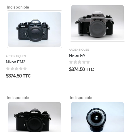
Indisponible
ARGENTIQUES
Nikon FA
ARGENTIQUES
Nikon FM2
0
sur 5
$
374.50
TTC
0
sur 5
$
374.50
TTC
Indisponible
Indisponible