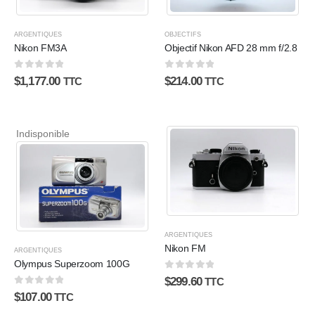
ARGENTIQUES
OBJECTIFS
Nikon FM3A
Objectif Nikon AFD 28 mm f/2.8
0
sur 5
0
sur 5
$
1,177.00
$
214.00
TTC
TTC
Indisponible
ARGENTIQUES
Nikon FM
ARGENTIQUES
Olympus Superzoom 100G
0
sur 5
$
299.60
TTC
0
sur 5
$
107.00
TTC