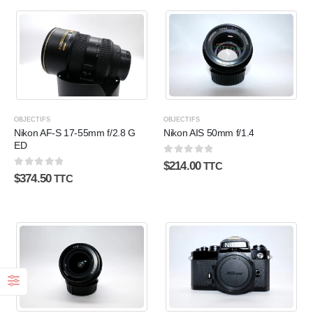
OBJECTIFS
OBJECTIFS
Nikon AF-S 17-55mm f/2.8 G
Nikon AIS 50mm f/1.4
ED
0
sur 5
$
214.00
TTC
0
sur 5
$
374.50
TTC