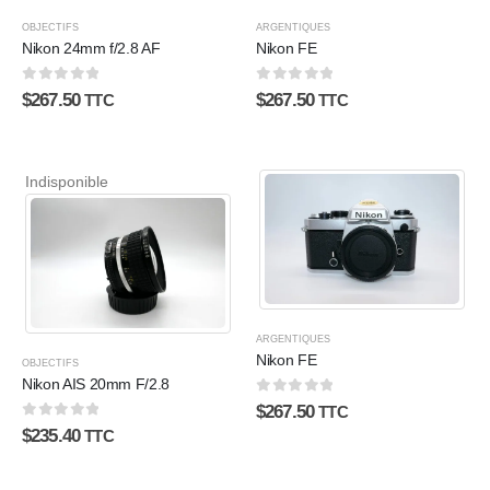
OBJECTIFS
ARGENTIQUES
Nikon 24mm f/2.8 AF
Nikon FE
0
sur 5
0
sur 5
$
267.50
$
267.50
TTC
TTC
Indisponible
ARGENTIQUES
Nikon FE
OBJECTIFS
Nikon AIS 20mm F/2.8
0
sur 5
$
267.50
TTC
0
sur 5
$
235.40
TTC