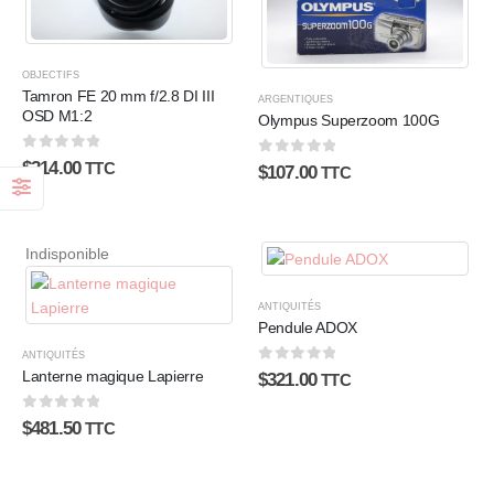
OBJECTIFS
Tamron FE 20 mm f/2.8 DI III
ARGENTIQUES
OSD M1:2
Olympus Superzoom 100G
0
sur 5
$
214.00
0
sur 5
TTC
$
107.00
TTC
Indisponible
ANTIQUITÉS
Pendule ADOX
ANTIQUITÉS
0
sur 5
Lanterne magique Lapierre
$
321.00
TTC
0
sur 5
$
481.50
TTC