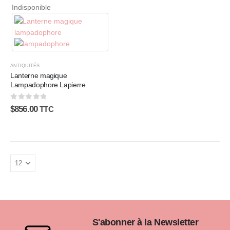
Indisponible
ANTIQUITÉS
Lanterne magique
Lampadophore Lapierre
0
sur 5
$
856.00
TTC
S'abonner à la Newsletter