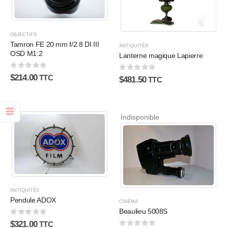
OBJECTIFS
Tamron FE 20 mm f/2.8 DI III
ANTIQUITÉS
OSD M1:2
Lanterne magique Lapierre
0
sur 5
$
214.00
0
sur 5
TTC
$
481.50
TTC
Indisponible
ANTIQUITÉS
Pendule ADOX
CINÉMA
Beaulieu 5008S
0
sur 5
$
321.00
TTC