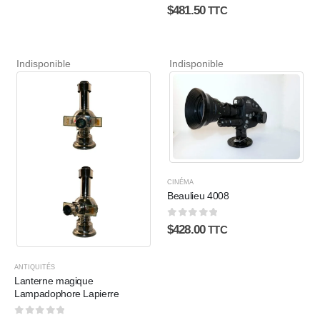
0
sur 5
$
481.50
TTC
Indisponible
Indisponible
CINÉMA
Beaulieu 4008
0
sur 5
$
428.00
TTC
ANTIQUITÉS
Lanterne magique
Lampadophore Lapierre