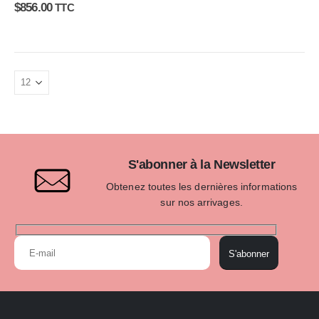
0
sur 5
$
856.00
TTC
S'abonner à la Newsletter
Obtenez toutes les dernières informations
sur nos arrivages.
S'abonner