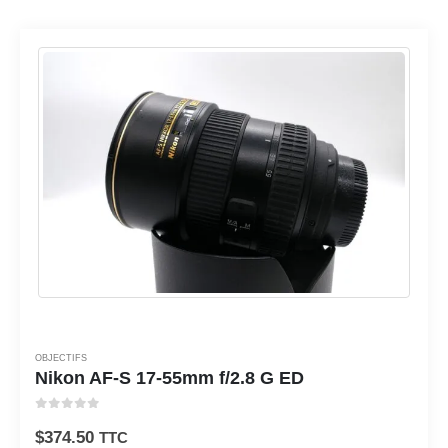
OBJECTIFS
Nikon AF-S 17-55mm f/2.8 G ED
0
sur 5
$
374.50
TTC