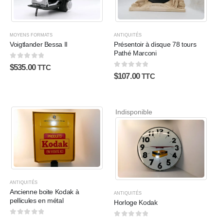
MOYENS FORMATS
ANTIQUITÉS
Voigtlander Bessa II
Présentoir à disque 78 tours
Pathé Marconi
0
sur 5
$
535.00
TTC
0
sur 5
$
107.00
TTC
Indisponible
ANTIQUITÉS
Ancienne boite Kodak à
ANTIQUITÉS
pellicules en métal
Horloge Kodak