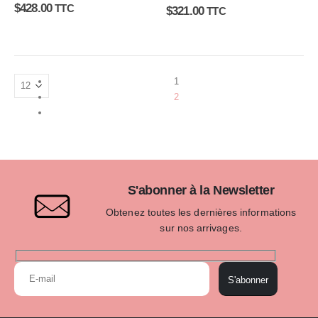
0
sur 5
$
428.00
0
sur 5
TTC
$
321.00
TTC
1
2
S'abonner à la Newsletter
Obtenez toutes les dernières informations
sur nos arrivages.
S'abonner