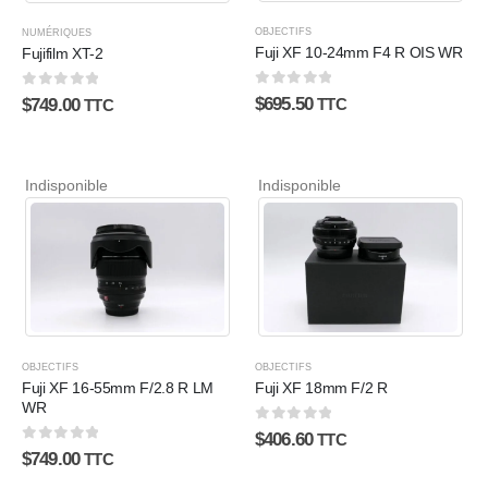
OBJECTIFS
NUMÉRIQUES
Fuji XF 10-24mm F4 R OIS WR
Fujifilm XT-2
0
sur 5
0
sur 5
$
695.50
$
749.00
TTC
TTC
Indisponible
Indisponible
OBJECTIFS
OBJECTIFS
Fuji XF 16-55mm F/2.8 R LM
Fuji XF 18mm F/2 R
WR
0
sur 5
$
406.60
TTC
0
sur 5
$
749.00
TTC