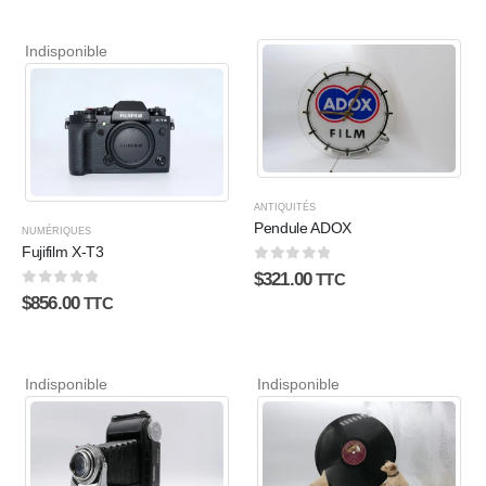
Indisponible
ANTIQUITÉS
Pendule ADOX
NUMÉRIQUES
Fujifilm X-T3
0
sur 5
$
321.00
TTC
0
sur 5
$
856.00
TTC
Indisponible
Indisponible