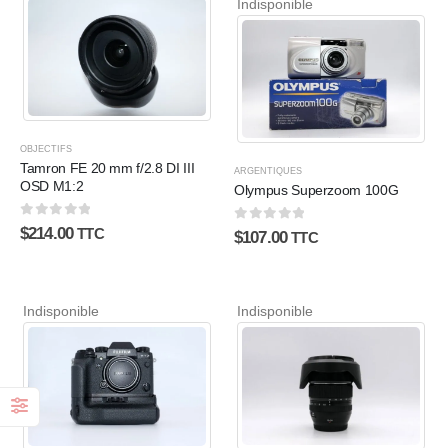
Indisponible
OBJECTIFS
Tamron FE 20 mm f/2.8 DI III
ARGENTIQUES
OSD M1:2
Olympus Superzoom 100G
0
sur 5
$
214.00
0
sur 5
TTC
$
107.00
TTC
Indisponible
Indisponible