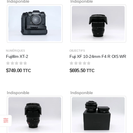
Indisponible
Indisponible
OBJECTIFS
NUMÉRIQUES
Fuji XF 10-24mm F4 R OIS WR
Fujifilm XT-2
0
sur 5
0
sur 5
$
695.50
$
749.00
TTC
TTC
Indisponible
Indisponible