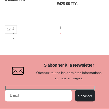
0
sur 5
$
428.00
TTC
1
2
S'abonner à la Newsletter
Obtenez toutes les dernières informations
sur nos arrivages.
S'abonner