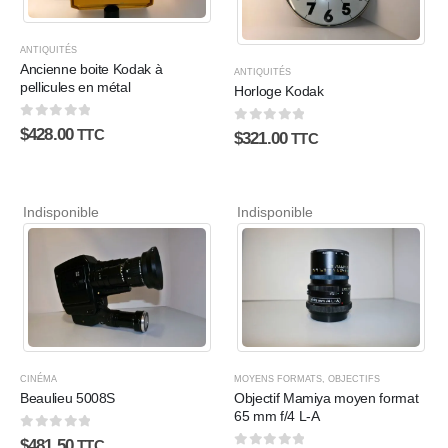
ANTIQUITÉS
Ancienne boite Kodak à
ANTIQUITÉS
pellicules en métal
Horloge Kodak
0
sur 5
$
428.00
0
sur 5
TTC
$
321.00
TTC
Indisponible
Indisponible
CINÉMA
MOYENS FORMATS
,
OBJECTIFS
Beaulieu 5008S
Objectif Mamiya moyen format
65 mm f/4 L-A
0
sur 5
$
481.50
TTC