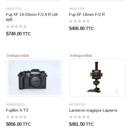
OBJECTIFS
OBJECTIFS
Fuji XF 16-55mm F/2.8 R LM
Fuji XF 18mm F/2 R
WR
0
sur 5
$
406.60
TTC
0
sur 5
$
749.00
TTC
Indisponible
Indisponible
NUMÉRIQUES
ANTIQUITÉS
Fujifilm X-T3
Lanterne magique Lapierre
0
sur 5
0
sur 5
$
856.00
$
481.50
TTC
TTC