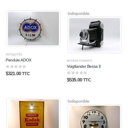
Indisponible
ANTIQUITÉS
Pendule ADOX
MOYENS FORMATS
Voigtlander Bessa II
0
sur 5
$
321.00
TTC
0
sur 5
$
535.00
TTC
Indisponible