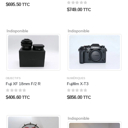
0
sur 5
$
695.50
TTC
0
sur 5
$
749.00
TTC
Indisponible
Indisponible
OBJECTIFS
NUMÉRIQUES
Fuji XF 18mm F/2 R
Fujifilm X-T3
0
sur 5
0
sur 5
$
406.60
$
856.00
TTC
TTC
Indisponible