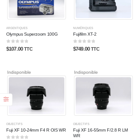
ARGENTIQUES
NUMÉRIQUES
Olympus Superzoom 100G
Fujifilm XT-2
0
sur 5
0
sur 5
$
107.00
$
749.00
TTC
TTC
Indisponible
Indisponible
OBJECTIFS
OBJECTIFS
Fuji XF 10-24mm F4 R OIS WR
Fuji XF 16-55mm F/2.8 R LM
WR