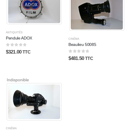
ANTIQUITÉS
Pendule ADOX
CINÉMA
Beaulieu 5008S
0
sur 5
$
321.00
TTC
0
sur 5
$
481.50
TTC
Indisponible
CINÉMA