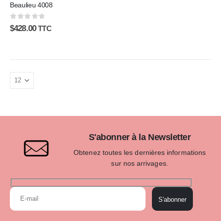
Beaulieu 4008
0
sur 5
$
428.00
TTC
S'abonner à la Newsletter
Obtenez toutes les dernières informations
sur nos arrivages.
S'abonner