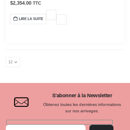
SWC/Biogon 38 mm f/4.5 est un appareil incontournable
$
2,354.00
TTC
pour capturer des clichés grand angle avec une qualité
d'image sans compromis. Ses performances
LIRE LA SUITE
exceptionnelles, sa taille compacte et sa construction
robuste en font le compagnon idéal pour toute aventure
photographique.
S'abonner à la Newsletter
Obtenez toutes les dernières informations
sur nos arrivages.