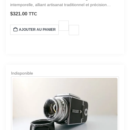
intemporelle, alliant artisanat traditionnel et précision
moderne. Ce garde-temps exquis est plus qu’une simple
$
321.00
TTC
horloge ; C’est un symbole de sophistication et de goût
raffiné.
AJOUTER AU PANIER
Indisponible