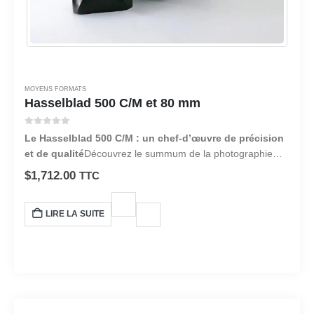
MOYENS FORMATS
Hasselblad 500 C/M et 80 mm
0
sur 5
Le Hasselblad 500 C/M : un chef-d’œuvre de précision
et de qualité
Découvrez le summum de la photographie
moyen format avec le Hasselblad 500 C/M. Cet appareil
$
1,712.00
TTC
photo emblématique a établi la norme pour les
photographes professionnels depuis plus d’un demi-siècle,
LIRE LA SUITE
offrant une qualité d’image et une fiabilité inégalées.