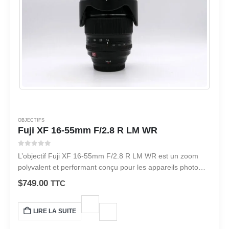
OBJECTIFS
Fuji XF 16-55mm F/2.8 R LM WR
0
sur 5
L’objectif Fuji XF 16-55mm F/2.8 R LM WR est un zoom
polyvalent et performant conçu pour les appareils photo
hybrides de la série X de Fujifilm.
$
749.00
TTC
LIRE LA SUITE