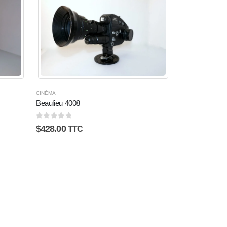
CINÉMA
Beaulieu 4008
0
sur 5
$
428.00
TTC