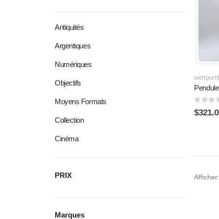
Antiquités
Argentiques
Numériques
ANTIQUIT
Objectifs
Pendul
Moyens Formats
0
sur 
$
321.0
Collection
Cinéma
PRIX
Afficher
Marques