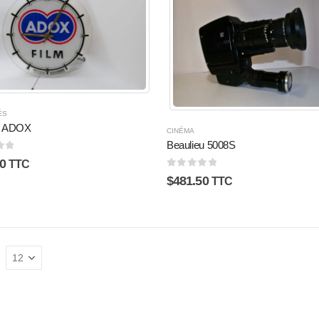
ÉS
e ADOX
CINÉMA
Beaulieu 5008S
5
0
TTC
0
sur 5
$
481.50
TTC
: