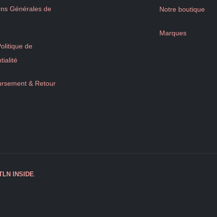
ons Générales de
Notre boutique
Marques
litique de
tialité
rsement & Retour
TLN
INSIDE
.