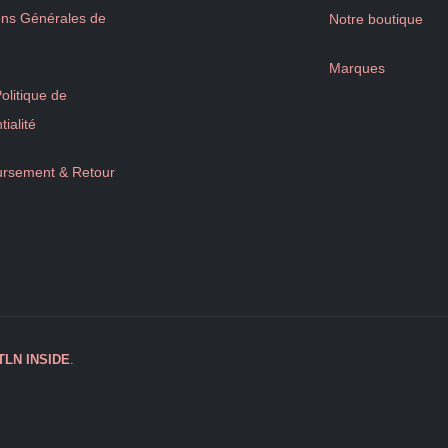
ons Générales de
Notre boutique
Marques
litique de
tialité
rsement & Retour
TLN
INSIDE
.