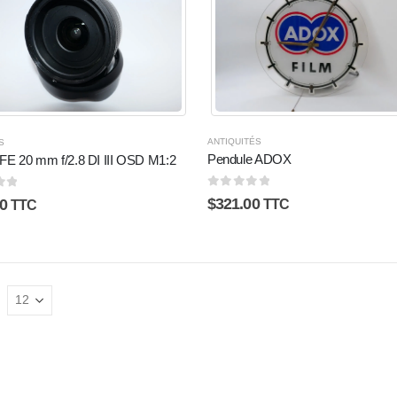
ANTIQUITÉS
S
Pendule ADOX
FE 20 mm f/2.8 DI III OSD M1:2
0
sur 5
5
$
321.00
0
TTC
TTC
: