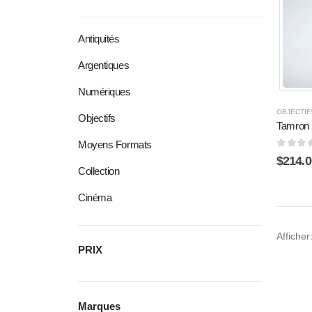
Antiquités
Argentiques
Numériques
OBJECTIF
Objectifs
Tamron 
Moyens Formats
0
sur 
$
214.0
Collection
Cinéma
Afficher
PRIX
Marques